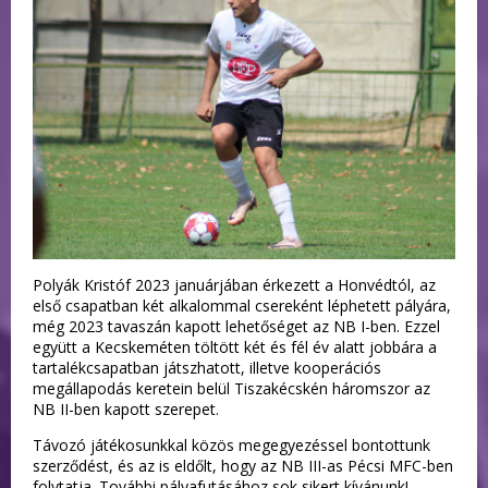
Polyák Kristóf 2023 januárjában érkezett a Honvédtól, az
első csapatban két alkalommal csereként léphetett pályára,
még 2023 tavaszán kapott lehetőséget az NB I-ben. Ezzel
együtt a Kecskeméten töltött két és fél év alatt jobbára a
tartalékcsapatban játszhatott, illetve kooperációs
megállapodás keretein belül Tiszakécskén háromszor az
NB II-ben kapott szerepet.
Távozó játékosunkkal közös megegyezéssel bontottunk
szerződést, és az is eldőlt, hogy az NB III-as Pécsi MFC-ben
folytatja. További pályafutásához sok sikert kívánunk!