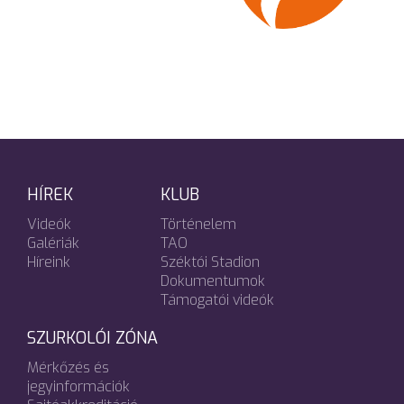
HÍREK
KLUB
Videók
Történelem
Galériák
TAO
Híreink
Széktói Stadion
Dokumentumok
Támogatói videók
SZURKOLÓI ZÓNA
Mérkőzés és
jegyinformációk