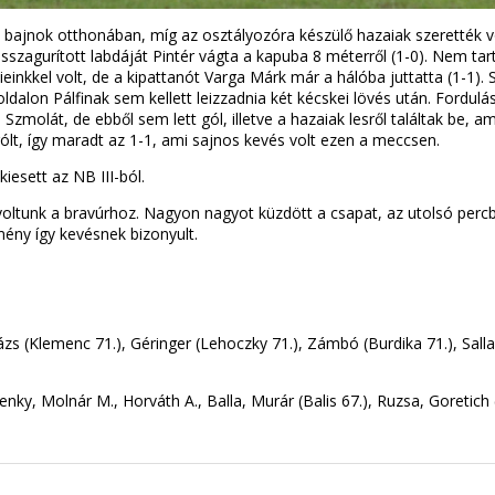
ba a bajnok otthonában, míg az osztályozóra készülő hazaiak szerették
sszagurított labdáját Pintér vágta a kapuba 8 méterről (1-0). Nem ta
inkkel volt, de a kipattanót Varga Márk már a hálóba juttatta (1-1). 
alon Pálfinak sem kellett leizzadnia két kécskei lövés után. Fordulás 
 Szmolát, de ebből sem lett gól, illetve a hazaiak lesről találtak be,
gólt, így maradt az 1-1, ami sajnos kevés volt ezen a meccsen.
iesett az NB III-ból.
voltunk a bravúrhoz. Nagyon nagyot küzdött a csapat, az utolsó perc
mény így kevésnek bizonyult.
zs (Klemenc 71.), Géringer (Lehoczky 71.), Zámbó (Burdika 71.), Salla
zenky, Molnár M., Horváth A., Balla, Murár (Balis 67.), Ruzsa, Goretic