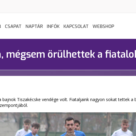
B
CSAPAT
NAPTÁR
INFÓK
KAPCSOLAT
WEBSHOP
, mégsem örülhettek a fiatalo
 a bajnok Tiszakécske vendége volt. Fiataljaink nagyon sokat tettek a b
szempontjából.