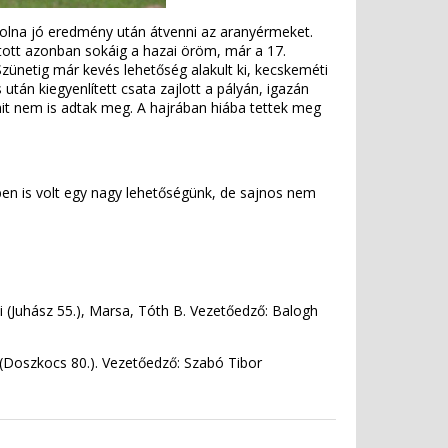
 volna jó eredmény után átvenni az aranyérmeket.
rtott azonban sokáig a hazai öröm, már a 17.
Szünetig már kevés lehetőség alakult ki, kecskeméti
után kiegyenlített csata zajlott a pályán, igazán
 amit nem is adtak meg. A hajrában hiába tettek meg
ben is volt egy nagy lehetőségünk, de sajnos nem
i (Juhász 55.), Marsa, Tóth B. Vezetőedző: Balogh
h (Doszkocs 80.). Vezetőedző: Szabó Tibor