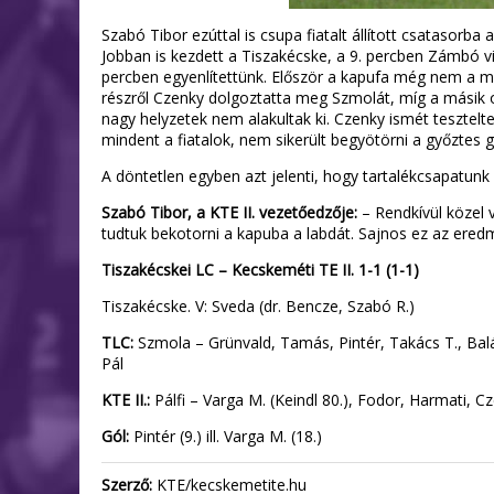
Szabó Tibor ezúttal is csupa fiatalt állított csatasor
Jobban is kezdett a Tiszakécske, a 9. percben Zámbó vi
percben egyenlítettünk. Először a kapufa még nem a mie
részről Czenky dolgoztatta meg Szmolát, míg a másik old
nagy helyzetek nem alakultak ki. Czenky ismét tesztelte
mindent a fiatalok, nem sikerült begyötörni a győztes 
A döntetlen egyben azt jelenti, hogy tartalékcsapatunk k
Szabó Tibor, a KTE II. vezetőedzője:
– Rendkívül közel 
tudtuk bekotorni a kapuba a labdát. Sajnos ez az ered
Tiszakécskei LC – Kecskeméti TE II. 1-1 (1-1)
Tiszakécske. V: Sveda (dr. Bencze, Szabó R.)
TLC:
Szmola – Grünvald, Tamás, Pintér, Takács T., Balá
Pál
KTE II.:
Pálfi – Varga M. (Keindl 80.), Fodor, Harmati, C
Gól:
Pintér (9.) ill. Varga M. (18.)
Szerző:
KTE/kecskemetite.hu