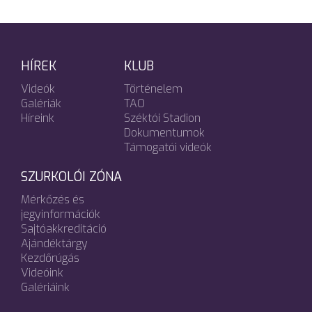
HÍREK
KLUB
Videók
Történelem
Galériák
TAO
Híreink
Széktói Stadion
Dokumentumok
Támogatói videók
SZURKOLÓI ZÓNA
Mérkőzés és
jegyinformációk
Sajtóakkreditáció
Ajándéktárgy
Kezdőrúgás
Videóink
Galériáink