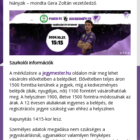
hiányzik – mondta Gera Zoltán vezetőedző.
Szurkolói információk
A mérkőzésre a
jegymester.hu
oldalon már meg lehet
vásárolni elővételben a belépőket. Elővételben teljes áron
1500 forintba kerülnek a jegyek, míg a kedvezményes
belépők (diák, nyugdíjas, női) 1100 forintért vásárolhatóak
meg. A helyszínen 1900, illetve 1500 forintra módosulnak az
árak. A 12 évesen aluliaknak ingyenes a belépés, de
regisztrációs jegyre szükség van ehhez a helyszínen.
Kapunyitás 14:15-kor lesz.
Személyes adatok megadása nem szükséges a
jegyvásárlásnál, ugyanakkor valamilyen fényképes