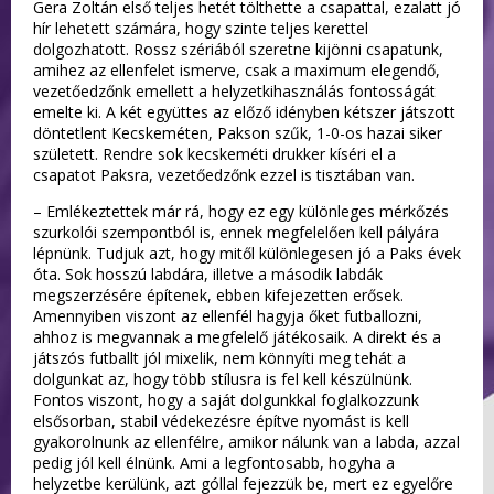
Gera Zoltán első teljes hetét tölthette a csapattal, ezalatt jó
hír lehetett számára, hogy szinte teljes kerettel
dolgozhatott. Rossz szériából szeretne kijönni csapatunk,
amihez az ellenfelet ismerve, csak a maximum elegendő,
vezetőedzőnk emellett a helyzetkihasználás fontosságát
emelte ki. A két együttes az előző idényben kétszer játszott
döntetlent Kecskeméten, Pakson szűk, 1-0-os hazai siker
született. Rendre sok kecskeméti drukker kíséri el a
csapatot Paksra, vezetőedzőnk ezzel is tisztában van.
– Emlékeztettek már rá, hogy ez egy különleges mérkőzés
szurkolói szempontból is, ennek megfelelően kell pályára
lépnünk. Tudjuk azt, hogy mitől különlegesen jó a Paks évek
óta. Sok hosszú labdára, illetve a második labdák
megszerzésére építenek, ebben kifejezetten erősek.
Amennyiben viszont az ellenfél hagyja őket futballozni,
ahhoz is megvannak a megfelelő játékosaik. A direkt és a
játszós futballt jól mixelik, nem könnyíti meg tehát a
dolgunkat az, hogy több stílusra is fel kell készülnünk.
Fontos viszont, hogy a saját dolgunkkal foglalkozzunk
elsősorban, stabil védekezésre építve nyomást is kell
gyakorolnunk az ellenfélre, amikor nálunk van a labda, azzal
pedig jól kell élnünk. Ami a legfontosabb, hogyha a
helyzetbe kerülünk, azt góllal fejezzük be, mert ez egyelőre