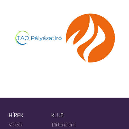
HÍREK
KLUB
Videók
Történelem