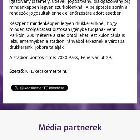
igazolvány (személy, útlevél, jogosítvány, diákigazolvány pl.)
mindenképpen legyen szurkolóinknál. A beléptetés során a
rendezők jogosultak ennek ellenőrzésére adott esetben.
Készpénz mindenképpen legyen drukkereinknél, hogy
minden szolgáltatást biztosan igénybe tudjanak venni.
Parkolni 200 méterre a stadiontól lehet, ezt külön tábla is
jelzi, amennyiben a stadion irányából érkeznek a városba
drukkereink, jobbra találják.
A stadion pontos címe: 7030 Paks, Fehérvári út 29.
Szerző:
KTE/kecskemetite.hu
Média partnerek