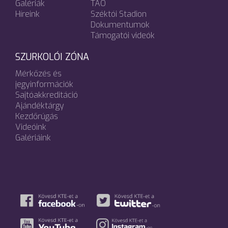
Galériák
TAO
Híreink
Széktói Stadion
Dokumentumok
Támogatói videók
SZURKOLÓI ZÓNA
Mérkőzés és
jegyinformációk
Sajtóakkreditáció
Ajándéktárgy
Kezdőrúgás
Videóink
Galériáink