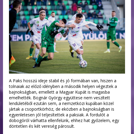
A Paks hosszú ideje stabil és jó formában van, hiszen a
tolnaiak az előző idényben a második helyen végeztek a
bajnokságban, emellett a Magyar Kupát is magasba
emelhették. Bognár György együttese nem veszített
lendületéből ezután sem, a nemzetközi kupában közel
jártak a csoportkörhöz, de eközben a bajnokságban is
egyenletesen jól teljesítettek a paksiak. A fordulót a
dobogóról várhatta ellenfelünk, ehhez hat győzelem, egy
döntetlen és két vereség párosult.