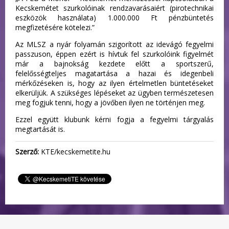
Kecskemétet szurkolóinak rendzavarásaiért (pirotechnikai
eszközök használata) 1.000.000 Ft pénzbüntetés
megfizetésére kötelezi.”
Az MLSZ a nyár folyamán szigorított az idevágó fegyelmi
passzuson, éppen ezért is hívtuk fel szurkolóink figyelmét
már a bajnokság kezdete előtt a sportszerű,
felelősségteljes magatartása a hazai és idegenbeli
mérkőzéseken is, hogy az ilyen értelmetlen büntetéseket
elkerüljük. A szükséges lépéseket az ügyben természetesen
meg fogjuk tenni, hogy a jövőben ilyen ne történjen meg.
Ezzel együtt klubunk kérni fogja a fegyelmi tárgyalás
megtartását is.
Szerző:
KTE/kecskemetite.hu