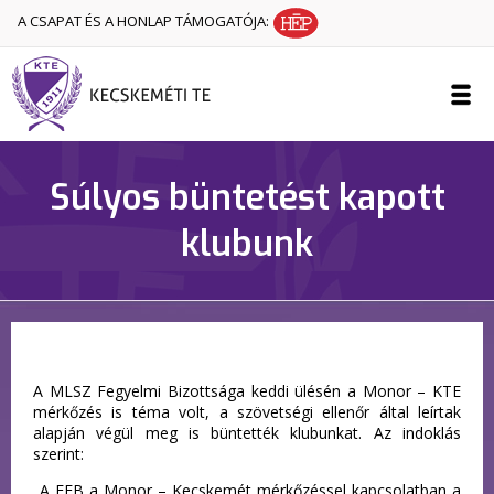
A CSAPAT ÉS A HONLAP TÁMOGATÓJA:
Súlyos büntetést kapott
klubunk
A MLSZ Fegyelmi Bizottsága keddi ülésén a Monor – KTE
mérkőzés is téma volt, a szövetségi ellenőr által leírtak
alapján végül meg is büntették klubunkat. Az indoklás
szerint:
„A FEB a Monor – Kecskemét mérkőzéssel kapcsolatban a