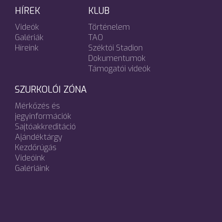
HÍREK
KLUB
Videók
Történelem
Galériák
TAO
Híreink
Széktói Stadion
Dokumentumok
Támogatói videók
SZURKOLÓI ZÓNA
Mérkőzés és
jegyinformációk
Sajtóakkreditáció
Ajándéktárgy
Kezdőrúgás
Videóink
Galériáink