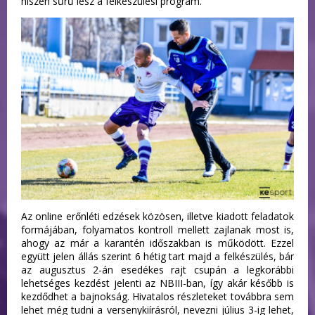
hiszen sűrű lesz a felkészülési program.
Az online erőnléti edzések közösen, illetve kiadott feladatok
formájában, folyamatos kontroll mellett zajlanak most is,
ahogy az már a karantén időszakban is működött. Ezzel
együtt jelen állás szerint 6 hétig tart majd a felkészülés, bár
az augusztus 2-án esedékes rajt csupán a legkorábbi
lehetséges kezdést jelenti az NBIII-ban, így akár később is
kezdődhet a bajnokság. Hivatalos részleteket továbbra sem
lehet még tudni a versenykiírásról, nevezni július 3-ig lehet,