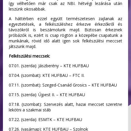
így vélhetően már csak az NBI. hétvégi lezárása után
leszünk okosabbak.
A háttérben ezzel együtt természetesen zajlanak az
egyeztetések, a felkészüléshez érkezve érkezőkről és
távozókról is beszámolunk majd. Biztosan érkeznek
próbázók is, ezért is csap rögtön a közepébe csapatunk a
munkának, rövid idő alatt igen sok felkészülési meccset
játszunk majd.
Felkészülési meccsek:
07.01. (szerda): Jászberény – KTE HUFBAU
07.04. (szombat): KTE HUFBAU – FTC II.
07.11. (szombat): Szeged-Csanád Grosics – KTE HUFBAU
07.15. (szerda): Újpest II. – KTE HUFBAU
07.18. (szombat): Szervezés alatt, hazai meccset szeretne
lekötni a szakmai stáb
07.22. (szerda): ESMTK – KTE HUFBAU
07.26. (vasárnap): KTE HUFBAU – Szolnok