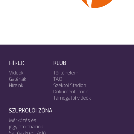
HÍREK
KLUB
Videók
Történelem
Galériák
TAO
Híreink
Széktói Stadion
Dokumentumok
Támogatói videók
SZURKOLÓI ZÓNA
Mérkőzés és
jegyinformációk
Sajtóakkreditáció