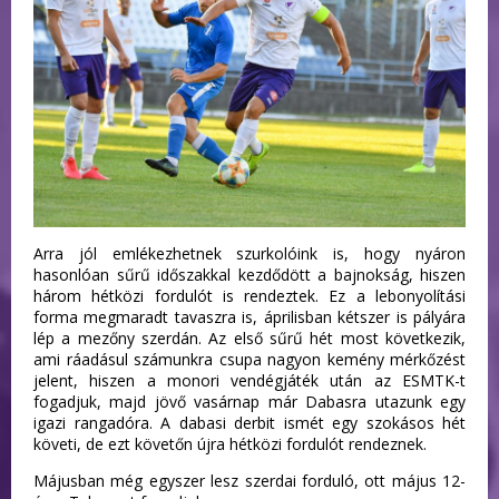
Arra jól emlékezhetnek szurkolóink is, hogy nyáron
hasonlóan sűrű időszakkal kezdődött a bajnokság, hiszen
három hétközi fordulót is rendeztek. Ez a lebonyolítási
forma megmaradt tavaszra is, áprilisban kétszer is pályára
lép a mezőny szerdán. Az első sűrű hét most következik,
ami ráadásul számunkra csupa nagyon kemény mérkőzést
jelent, hiszen a monori vendégjáték után az ESMTK-t
fogadjuk, majd jövő vasárnap már Dabasra utazunk egy
igazi rangadóra. A dabasi derbit ismét egy szokásos hét
követi, de ezt követőn újra hétközi fordulót rendeznek.
Májusban még egyszer lesz szerdai forduló, ott május 12-