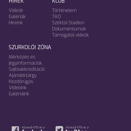
HÍREK
KLUB
Videók
Történelem
Galériák
TAO
Híreink
Széktói Stadion
Dokumentumok
Támogatói videók
SZURKOLÓI ZÓNA
Mérkőzés és
jegyinformációk
Sajtóakkreditáció
Ajándéktárgy
Kezdőrúgás
Videóink
Galériáink