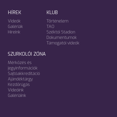
HÍREK
KLUB
Videók
Történelem
Galériák
TAO
Híreink
Széktói Stadion
Dokumentumok
Támogatói videók
SZURKOLÓI ZÓNA
Mérkőzés és
jegyinformációk
Sajtóakkreditáció
Ajándéktárgy
Kezdőrúgás
Videóink
Galériáink