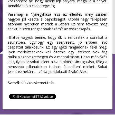
köszönhető az, hogy akárki lép pályára, megállja a helyét.
Rendkívül jó a csapategység.
Vasárnap a Nyíregyháza lesz az ellenfél, mely szintén
nagyon jól kezdte a bajnokságot, utóbbi négy fellépésén
azonban nyeretlen maradt a Szpari. Ez nem téveszt meg
senkit, hiszen rangadónak számít az összecsapás.
-Biztos vagyok benne, hogy ők is rendezték a soraikat a
szünetben, úgyhogy egy szervezett, jó erőben lévő
csapattal találkozunk. Ez egy igazi rangadónak felel meg,
ilyen mérkőzéseknek kell éltetnie egy játékost. Sok fog
múlni a szervezettségen és a mentalitáson. Hazai mérkőzés
lesz, ilyenkor sokat jelent a szurkolóink támogatása, főleg a
nehezebb pillanatokon tudnak átlendíteni minket. Sokat
jelent ez nekünk – zárta gondolatait Szabó Alex.
Szerző:
KTE/kecskemetite.hu