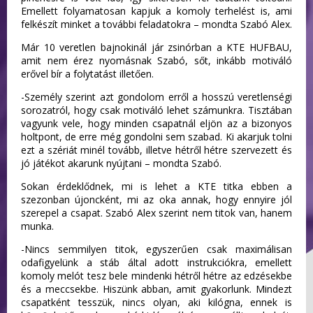
Emellett folyamatosan kapjuk a komoly terhelést is, ami
felkészít minket a további feladatokra – mondta Szabó Alex.
Már 10 veretlen bajnokinál jár zsinórban a KTE HUFBAU,
amit nem érez nyomásnak Szabó, sőt, inkább motiváló
erővel bír a folytatást illetően.
-Személy szerint azt gondolom erről a hosszú veretlenségi
sorozatról, hogy csak motiváló lehet számunkra. Tisztában
vagyunk vele, hogy minden csapatnál eljön az a bizonyos
holtpont, de erre még gondolni sem szabad. Ki akarjuk tolni
ezt a szériát minél tovább, illetve hétről hétre szervezett és
jó játékot akarunk nyújtani – mondta Szabó.
Sokan érdeklődnek, mi is lehet a KTE titka ebben a
szezonban újoncként, mi az oka annak, hogy ennyire jól
szerepel a csapat. Szabó Alex szerint nem titok van, hanem
munka.
-Nincs semmilyen titok, egyszerűen csak maximálisan
odafigyelünk a stáb által adott instrukciókra, emellett
komoly melót tesz bele mindenki hétről hétre az edzésekbe
és a meccsekbe. Hiszünk abban, amit gyakorlunk. Mindezt
csapatként tesszük, nincs olyan, aki kilógna, ennek is