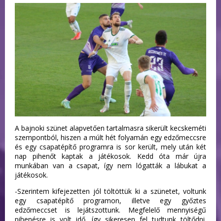
A bajnoki szünet alapvetően tartalmasra sikerült kecskeméti
szempontból, hiszen a múlt hét folyamán egy edzőmeccsre
és egy csapatépítő programra is sor került, mely után két
nap pihenőt kaptak a játékosok. Kedd óta már újra
munkában van a csapat, így nem lógatták a lábukat a
játékosok.
-Szerintem kifejezetten jól töltöttük ki a szünetet, voltunk
egy csapatépítő programon, illetve egy győztes
edzőmeccset is lejátszottunk. Megfelelő mennyiségű
pihenésre is volt idő, így sikeresen fel tudtunk töltődni.