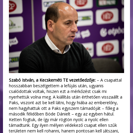
Szabó István, a Kecskeméti TE vezetőedzője:
– A csapattal
hosszabban beszélgettem a lefújás után, ugyanis
csalódottak voltak, hiszen ezt a mérkőzést csak mi
nyerhettük volna meg. A kiállítás után érthetően visszaállt a
Paks, viszont azt be kell látni, hogy hiába az emberelőny,
nem hagyhattuk ott a Paks egyszem támadóját – főleg a
második félidőben Böde Dánielt – egy az egyben hátul.
Ketten fogtuk, de így már rögtön nyolc a nyolc ellen
támadtunk. Egy ilyen mélyen védekező csapat ellen szűk
területen nem kell rohanni, hanem pontosan kell játszani,