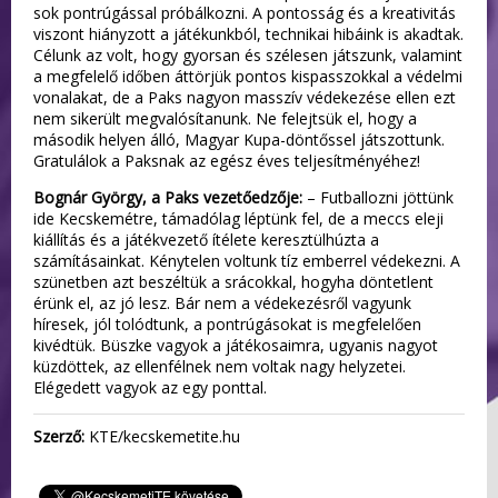
sok pontrúgással próbálkozni. A pontosság és a kreativitás
viszont hiányzott a játékunkból, technikai hibáink is akadtak.
Célunk az volt, hogy gyorsan és szélesen játszunk, valamint
a megfelelő időben áttörjük pontos kispasszokkal a védelmi
vonalakat, de a Paks nagyon masszív védekezése ellen ezt
nem sikerült megvalósítanunk. Ne felejtsük el, hogy a
második helyen álló, Magyar Kupa-döntőssel játszottunk.
Gratulálok a Paksnak az egész éves teljesítményéhez!
Bognár György, a Paks vezetőedzője:
– Futballozni jöttünk
ide Kecskemétre, támadólag léptünk fel, de a meccs eleji
kiállítás és a játékvezető ítélete keresztülhúzta a
számításainkat. Kénytelen voltunk tíz emberrel védekezni. A
szünetben azt beszéltük a srácokkal, hogyha döntetlent
érünk el, az jó lesz. Bár nem a védekezésről vagyunk
híresek, jól tolódtunk, a pontrúgásokat is megfelelően
kivédtük. Büszke vagyok a játékosaimra, ugyanis nagyot
küzdöttek, az ellenfélnek nem voltak nagy helyzetei.
Elégedett vagyok az egy ponttal.
Szerző:
KTE/kecskemetite.hu