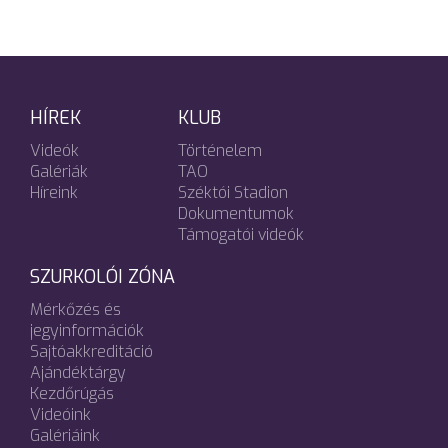
HÍREK
KLUB
Videók
Történelem
Galériák
TAO
Híreink
Széktói Stadion
Dokumentumok
Támogatói videók
SZURKOLÓI ZÓNA
Mérkőzés és
jegyinformációk
Sajtóakkreditáció
Ajándéktárgy
Kezdőrúgás
Videóink
Galériáink