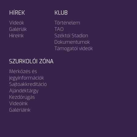
HÍREK
KLUB
Videók
Történelem
Galériák
TAO
Híreink
Széktói Stadion
Dokumentumok
Támogatói videók
SZURKOLÓI ZÓNA
Mérkőzés és
jegyinformációk
Sajtóakkreditáció
Ajándéktárgy
Kezdőrúgás
Videóink
Galériáink