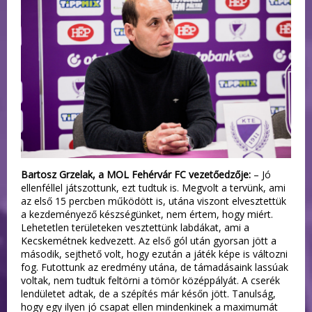
Bartosz Grzelak, a MOL Fehérvár FC vezetőedzője:
– Jó
ellenféllel játszottunk, ezt tudtuk is. Megvolt a tervünk, ami
az első 15 percben működött is, utána viszont elvesztettük
a kezdeményező készségünket, nem értem, hogy miért.
Lehetetlen területeken vesztettünk labdákat, ami a
Kecskemétnek kedvezett. Az első gól után gyorsan jött a
második, sejthető volt, hogy ezután a játék képe is változni
fog. Futottunk az eredmény utána, de támadásaink lassúak
voltak, nem tudtuk feltörni a tömör középpályát. A cserék
lendületet adtak, de a szépítés már későn jött. Tanulság,
hogy egy ilyen jó csapat ellen mindenkinek a maximumát