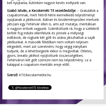
kell nyújtania, különben nagyon kevés esélyünk van.
Szabó István, a Kecskeméti TE vezetőedzője:
– Gratulálok a
csapatomnak, mert hétről hétre kiemelkedő teljesítményt
nyújtanak a játékosok. Bátran és kezdeményezően mertünk
játszani egy Fehérvár ellen is, ami azt mutatja, mentálisan
is nagyon erősek vagyunk. Számítottunk rá, hogy a szélekről
befelé fog indulni ellenfelünk és jönnek a mélységi
indítások, de rúgtunk két gólt és utána játszhattuk a saját
játékunkat. A második félidőben nem voltam teljesen
elégedett, mert azt szeretném, hogy végig irányítani
tudjunk, de a lehetőségeink ekkor is megvoltak. Ötletes,
gyors, kreatív játékot nyújtottunk összességében,
Fehérváron két gólt szerezni nem kis teljesítmény. Le a
kalappal a csapatom mentális ereje előtt.
Szerző:
KTE/kecskemetite.hu