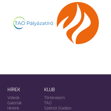
HÍREK
KLUB
Videók
Történelem
Galériák
TAO
Híreink
Széktói Stadion