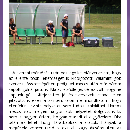
– A szerdai mérkőzés után volt egy kis hiányérzetem, hogy
az ellenfél több lehetőséget is kidolgozott, valamint gólt
szerzett, összességében pedig két meccs után már három
kapott gólnál jártunk. Ma az elsődleges cél az volt, hogy ne
kapjunk gólt. Kifejezetten jó és szervezett csapat ellen
játszottunk ezen a szinten, örömmel mondhatom, hogy
ellenfelünk szinte helyzetet sem tudott kialakítani. Harcos
meccs volt, melyen nagyon sok helyzetet dolgoztunk ki,
nem is nagyon értem, hogyan maradt el a győzelem. Oka
talán az lehet, hogy fáradtabbak a srácok, hiányzik a
megfelelő koncentráció is ezáltal. Nagy dicséret illeti az