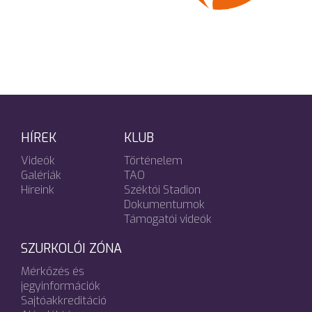
HÍREK
KLUB
Videók
Történelem
Galériák
TAO
Híreink
Széktói Stadion
Dokumentumok
Támogatói videók
SZURKOLÓI ZÓNA
Mérkőzés és
jegyinformációk
Sajtóakkreditáció