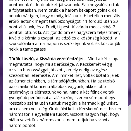
bontanunk és fentebb kell játszanunk. Ezt megvalósítottuk
a folytatásban. Nem örülök a három bekapott gólnak, de
annak már igen, hogy mindig felálltunk. Hihetetlen mentális
erőről adtunk megint tanúbizonyságot. 11 forduló után 20
ponttal állunk, és a Fradi, Újpest, Kisvárda meccsekből 7
ponttal jöttünk ki. Azt gondolom ez nagyszerű teljesítmény.
Kiváló a kémia a csapat, az edző és a közönség között, a
szurkolóinkra a mai napon is szükségünk volt és köszönjük
nekik a támogatást!
Török László, a Kisvárda vezetőedzője:
– Mind a két csapat
megmutatta, hogy mi az erőssége. A Kecskemét végig
azzal a harcossággal játszott, amely eddig az egész
szezonban jellemezte. Ami minket illet, voltak biztató jelek
az átmeneteinkben, a támadójátékunkban. Ha az utolsó
passzainknál koncentráltabbak vagyunk, akkor jobb
eredményt is elérhettünk volna. Mind a két félnek voltak
gyengébb periódusai a találkozón, szerencsére pont egy
rosszabb széria után tudtuk meglőni a harmadik gólunkat,
ám ez sem volt elég. Gratulálni kell a Kecskemétnek, hiszen
háromszor is egyenlíteni tudott, viszont nagyon fájó, hogy
hiába vezettünk háromszor is, nem tudjuk hazavinni a
három pontot.