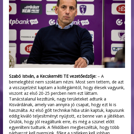
Szabó István, a Kecskeméti TE vezetőedzője:
– A
bemelegítést nem szoktam nézni. Most sem tettem, de azt
a visszajelzést kaptam a kollégáimtól, hogy élesek vagyunk,
viszont az első 20-25 percben nem ezt láttam.
Tanácstalanul kezdtünk, nagy területeket adtunk a
Kisvárdának, amely van annyira jó csapat, hogy ezt ki is
használta. Az első gólt technikai hiba után kaptuk, kapusunk
eddig kiváló teljesítményt nyújtott, ez benne van a játékban.
Örülök, hogy jól reagáltunk erre, és még a szünet előtt
egyenlíteni tudtunk. A félidőben megbeszéltük, hogy több
párharcot kell nyernünk, főleg a széleken kell jobban