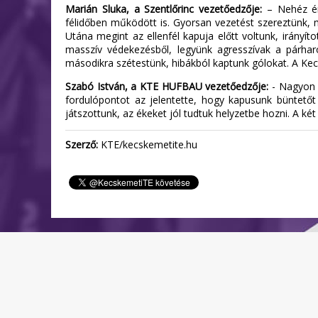
Marián Sluka, a Szentlőrinc vezetőedzője:
– Nehéz ért
félidőben működött is. Gyorsan vezetést szereztünk, 
Utána megint az ellenfél kapuja előtt voltunk, irányít
masszív védekezésből, legyünk agresszívak a párha
másodikra szétestünk, hibákból kaptunk gólokat. A Ke
Szabó István, a KTE HUFBAU vezetőedzője:
- Nagyon m
fordulópontot az jelentette, hogy kapusunk büntetőt
játszottunk, az ékeket jól tudtuk helyzetbe hozni. A ké
Szerző:
KTE/kecskemetite.hu