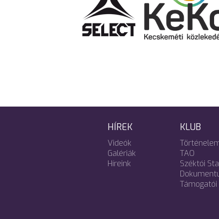
HÍREK
KLUB
Videók
Történele
Galériák
TAO
Híreink
Széktói St
Dokument
Támogatói 