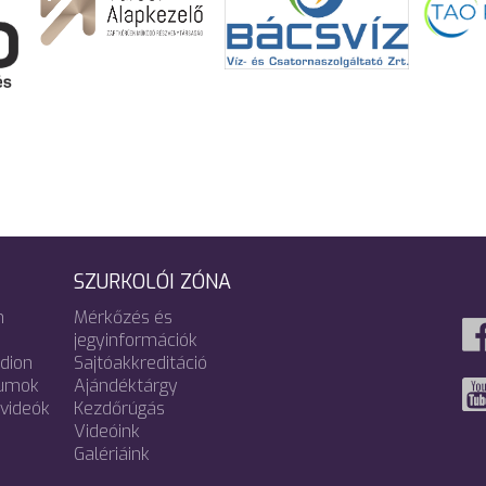
SZURKOLÓI ZÓNA
m
Mérkőzés és
jegyinformációk
adion
Sajtóakkreditáció
umok
Ajándéktárgy
videók
Kezdőrúgás
Videóink
Galériáink