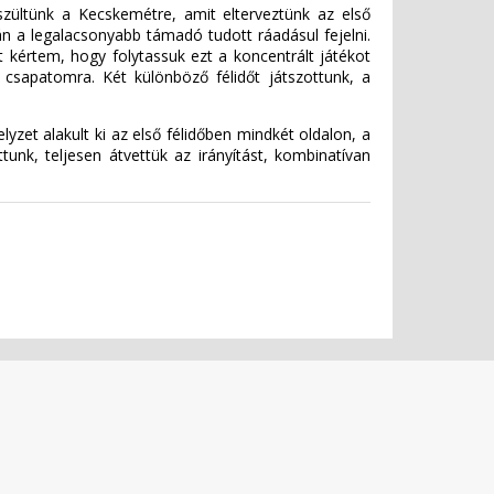
zültünk a Kecskemétre, amit elterveztünk az első
n a legalacsonyabb támadó tudott ráadásul fejelni.
t kértem, hogy folytassuk ezt a koncentrált játékot
sapatomra. Két különböző félidőt játszottunk, a
zet alakult ki az első félidőben mindkét oldalon, a
nk, teljesen átvettük az irányítást, kombinatívan