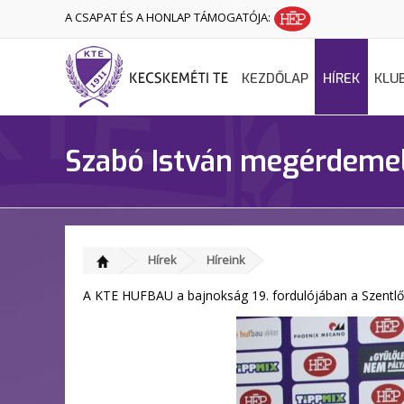
A CSAPAT ÉS A HONLAP TÁMOGATÓJA:
KEZDŐLAP
HÍREK
KLU
Szabó István megérdemelt
Hírek
Híreink
A KTE HUFBAU a bajnokság 19. fordulójában a Szentlőrin