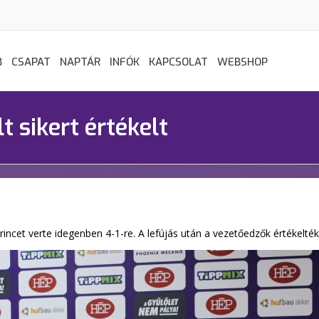
B
CSAPAT
NAPTÁR
INFÓK
KAPCSOLAT
WEBSHOP
 sikert értékelt
cet verte idegenben 4-1-re. A lefújás után a vezetőedzők értékelték