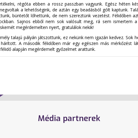
ékelni, régóta ebben a rossz passzban vagyunk. Egész héten kés
megvoltak a lehetőségink, de aztán egy beadásból gólt kaptunk. Talá
ottunk, büntetőt lőhettünk, de nem szereztünk vezetést. Félidőben az
rockban. Sajnos ebből nem sok valósult meg, rá sem ismertem a c
cskemét megérdemelten nyert, gratulálok nekik!
ély talajú pályán játszottunk, ez nekünk nem igazán kedvez. Sok hely
 hárított. A második félidőben már egy egészen más mérkőzést láttu
t félidő alapján megérdemelt győzelmet arattunk.
Média partnerek