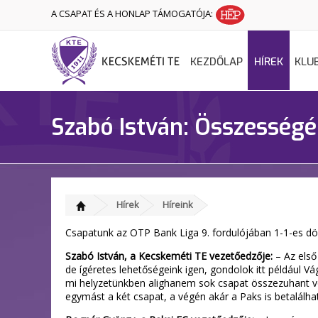
A CSAPAT ÉS A HONLAP TÁMOGATÓJA:
KEZDŐLAP
HÍREK
KLU
Szabó István: Összesség
Hírek
Híreink
Csapatunk az OTP Bank Liga 9. fordulójában 1-1-es dön
Szabó István, a Kecskeméti TE vezetőedzője:
– Az első 
de ígéretes lehetőségeink igen, gondolok itt például Vá
mi helyzetünkben alighanem sok csapat összezuhant vol
egymást a két csapat, a végén akár a Paks is betalálha