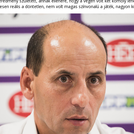
redmény született, annak ellenére, hogy a végén volt két komoly leh
jesen reális a döntetlen, nem volt magas színvonalú a játék, nagyon 