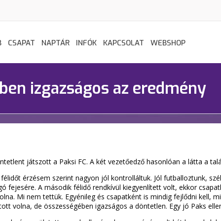
B
CSAPAT
NAPTÁR
INFÓK
KAPCSOLAT
WEBSHOP
ében izgazságos az eredmény
tetlent játszott a Paksi FC. A két vezetőedző hasonlóan a látta a ta
félidőt érzésem szerint nagyon jól kontrolláltuk. Jól futballoztunk, s
gó fejesére. A második félidő rendkívül kiegyenlített volt, ekkor csap
na. Mi nem tettük. Egyénileg és csapatként is mindig fejlődni kell, 
tott volna, de összességében igazságos a döntetlen. Egy jó Paks ellen