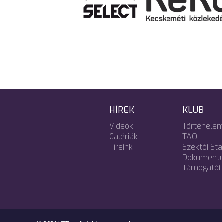
HÍREK
KLUB
Videók
Történele
Galériák
TAO
Híreink
Széktói St
Dokument
Támogatói 