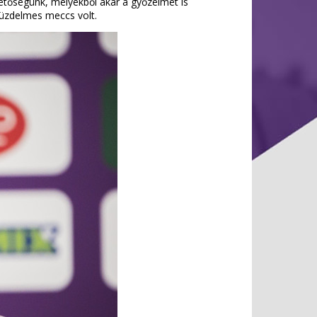
etőségünk, melyekből akár a győzelmet is
küzdelmes meccs volt.