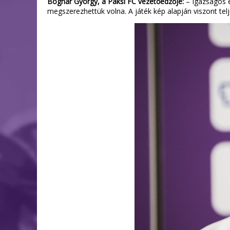
Bognár György, a Paksi FC vezetőedzője:
– Igazságos e
megszerezhettük volna. A játék kép alapján viszont tel