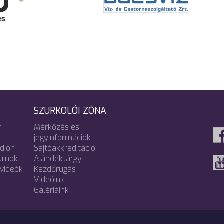
SZURKOLÓI ZÓNA
m
Mérkőzés és
jegyinformációk
adion
Sajtóakkreditáció
umok
Ajándéktárgy
videók
Kezdőrúgás
Videóink
Galériáink