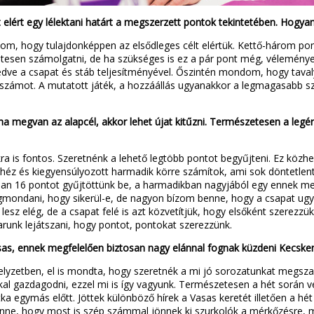
 elért egy lélektani határt a megszerzett pontok tekintetében. Hogya
lom, hogy tulajdonképpen az elsődleges célt elértük. Kettő-három po
tesen számolgatni, de ha szükséges is ez a pár pont még, vélemén
dve a csapat és stáb teljesítményével. Őszintén mondom, hogy tava
ntszámot. A mutatott játék, a hozzáállás ugyanakkor a legmagasabb s
yha megvan az alapcél, akkor lehet újat kitűzni. Természetesen a le
is fontos. Szeretnénk a lehető legtöbb pontot begyűjteni. Ez közhel
nehéz és kiegyensúlyozott harmadik körre számítok, ami sok döntetlen
ban 16 pontot gyűjtöttünk be, a harmadikban nagyjából egy ennek meg
ondani, hogy sikerül-e, de nagyon bízom benne, hogy a csapat ugya
lesz elég, de a csapat felé is azt közvetítjük, hogy elsőként szerezz
unk lejátszani, hogy pontot, pontokat szerezzünk.
Vasas, ennek megfelelően biztosan nagy elánnal fognak küzdeni Kecsk
zetben, el is mondta, hogy szeretnék a mi jó sorozatunkat megszakí
al gazdagodni, ezzel mi is így vagyunk. Természetesen a hét során vé
itka egymás előtt. Jöttek különböző hírek a Vasas keretét illetően a h
benne, hogy most is szép számmal jönnek ki szurkolók a mérkőzésre, 