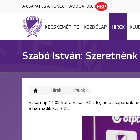
A CSAPAT ÉS A HONLAP TÁMOGATÓJA:
KEZDŐLAP
HÍREK
KLU
Szabó István: Szeretnénk
Hírek
Híreink
Vasárnap 14:05-kor a Vasas FC-t fogadja csapatunk az O
a harmadik kör előtt.