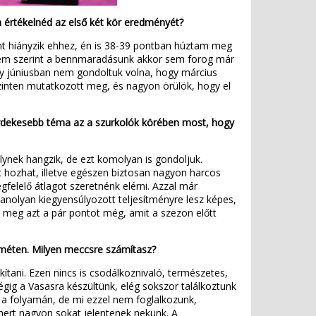
n értékelnéd az első két kör eredményét?
nt hiányzik ehhez, én is 38-39 pontban húztam meg
yem szerint a bennmaradásunk akkor sem forog már
ly júniusban nem gondoltuk volna, hogy március
zinten mutatkozott meg, és nagyon örülök, hogy el
gérdekesebb téma az a szurkolók körében most, hogy
ynek hangzik, de ezt komolyan is gondoljuk.
t hozhat, illetve egészen biztosan nagyon harcos
felelő átlagot szeretnénk elérni. Azzal már
nolyan kiegyensúlyozott teljesítményre lesz képes,
ük meg azt a pár pontot még, amit a szezon előtt
eméten. Milyen meccsre számítasz?
tani. Ezen nincs is csodálkoznivaló, természetes,
gig a Vasasra készültünk, elég sokszor találkoztunk
ét a folyamán, de mi ezzel nem foglalkozunk,
mert nagyon sokat jelentenek nekünk. A