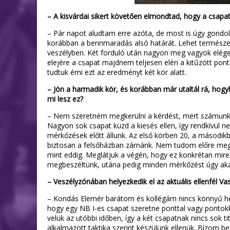
– A kisvárdai sikert követően elmondtad, hogy a csapat
– Pár napot aludtam erre azóta, de most is úgy gondo
korábban a bennmaradás alsó határát. Lehet természe
veszélyben. Két forduló után nagyon meg vagyok elége
elejére a csapat majdnem teljesen eléri a kitűzött po
tudtuk érni ezt az eredményt két kör alatt.
– Jön a harmadik kör, és korábban már utaltál rá, hog
mi lesz ez?
– Nem szeretném megkerülni a kérdést, mert számunkra 
Nagyon sok csapat küzd a kiesés ellen, így rendkívül 
mérkőzések előtt állunk. Az első körben 20, a második
biztosan a felsőházban zárnánk. Nem tudom előre megm
mint eddig. Meglátjuk a végén, hogy ez konkrétan mire 
megbeszéltünk, utána pedig minden mérkőzést úgy akar
– Veszélyzónában helyezkedik el az aktuális ellenfél 
– Kondás Elemér barátom és kollégám nincs könnyű hely
hogy egy NB I-es csapat szeretne ponttal vagy pontokk
velük az utóbbi időben, így a két csapatnak nincs sok t
alkalmazott taktika szerint készülünk ellenük. Bízom 