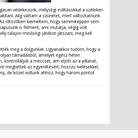
agasan védekezünk, mélységi indításokkal a széleken
ítani. Alig vártam a szünetet, mert változtatnunk
unk. Az öltözőben kiemeltem, hogy semmiképpen sem
apusunk is felment, ami mutatja, végig volt
y talajon minőségi játékot játszani, meg kell
ették meg a dolgunkat. Ugyanakkor tudom, hogy a
gy olyan támadásból, amelyet egész héten
, kontrolláljuk a meccset, ám eljött az a pillanat,
ent megtettek az egyenlítésért, hosszú ívelésekkel,
ny, de közel voltunk ahhoz, hogy három pontot