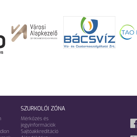
SZURKOLÓI ZÓNA
m
Mérkőzés és
jegyinformációk
adion
Sajtóakkreditáció