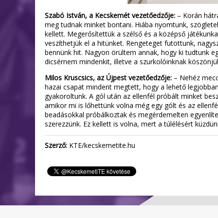
Szabó István, a Kecskemét vezetőedzője:
– Korán hátrá
meg tudnak minket bontani. Hiába nyomtunk, szögleteke
kellett. Megerősítettük a szélső és a középső játékun
veszíthetjük el a hitünket. Rengeteget futottunk, nagy
bennünk hit. Nagyon örültem annak, hogy ki tudtunk eg
dicsérnem mindenkit, illetve a szurkolóinknak köszönjük
Milos Kruscsics, az Újpest vezetőedzője:
– Nehéz meccs
hazai csapat mindent megtett, hogy a lehető legjobban
gyakoroltunk. A gól után az ellenfél próbált minket besz
amikor mi is lőhettünk volna még egy gólt és az ellenfé
beadásokkal próbálkoztak és megérdemelten egyenlíte
szerezzünk. Ez kellett is volna, mert a túlélésért küzdü
Szerző:
KTE/kecskemetite.hu