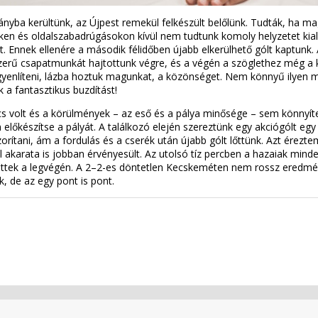
nyba kerültünk, az Újpest remekül felkészült belőlünk. Tudták, ha m
n és oldalszabadrúgásokon kívül nem tudtunk komoly helyzetet kialak
kat. Ennek ellenére a második félidőben újabb elkerülhető gólt kapt
szerű csapatmunkát hajtottunk végre, és a végén a szöglethez még a k
yenlíteni, lázba hoztuk magunkat, a közönséget. Nem könnyű ilyen mél
 a fantasztikus buzdítást!
 volt és a körülmények – az eső és a pálya minősége – sem könnyít
 előkészítse a pályát. A találkozó elején szereztünk egy akciógólt e
orítani, ám a fordulás és a cserék után újabb gólt lőttünk. Azt éreztem
l akarata is jobban érvényesült. Az utolsó tíz percben a hazaiak mind
ttek a legvégén. A 2–2-es döntetlen Kecskeméten nem rossz eredmé
nk, de az egy pont is pont.