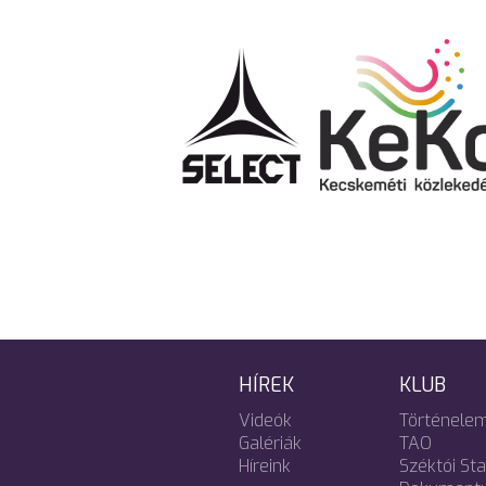
HÍREK
KLUB
Videók
Történele
Galériák
TAO
Híreink
Széktói St