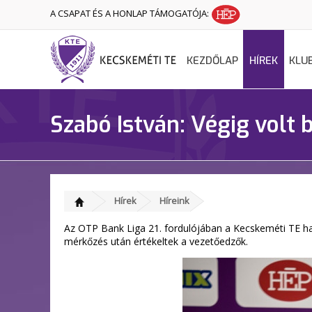
A CSAPAT ÉS A HONLAP TÁMOGATÓJA:
KEZDŐLAP
HÍREK
KLU
Szabó István: Végig volt 
Hírek
Híreink
Az OTP Bank Liga 21. fordulójában a Kecskeméti TE hazai
mérkőzés után értékeltek a vezetőedzők.