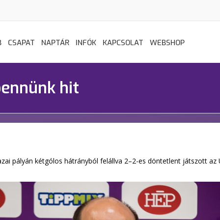
B
CSAPAT
NAPTÁR
INFÓK
KAPCSOLAT
WEBSHOP
bennünk hit
 pályán kétgólos hátrányból felállva 2–2-es döntetlent játszott az Új