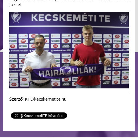
József.
Szerző:
KTE/kecskemetite.hu