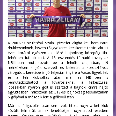
A 2002-es születésű Szalai Józsefet aligha kell bemutatni
drukkereinknek, hiszen tősgyökeres kecskeméti srác, aki 11
éves korától egészen az előző bajnokság közepéig lila-
fehérben futballozott. A 18 esztendős támadó tavaly az
NBIII-ban mutatkozott be a felnőtt csapatban, 19
mérkőzésen 4 gólt szerzett és bekerült a korosztályos
válogatott keretébe is. Jó teljesítményére a Vasas figyelt fel,
és a téli klubváltás után már az NBII-ben is
bemutatkozhatott a fővárosiaknál, a felkészülési
időszakban nyáron gólt is szerzett a bajnoki címre hajtó
együttesben, miközben az U19-es bajnokság felsőházában
6 góljával a második lett a góllövőlistán.
Már az átigazolás után sem volt titok, hogy a két klub
között felmerült annak lehetősége, hogy adott esetben
éppen Kecskeméten gyűjtsön nyártól tapasztalatot a