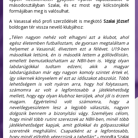
másodosztályban Szalai, és ez most egy kölcsönjáték
formájában meg is valósulhat.
A Vasassal első profi szerződését is megkötő
Szalai József
boldogan tér vissza nevelő klubjához:
„Télen nagyon nehéz volt elhagyni azt a klubot, ahol
egész életemben futballoztam, de gyorsan megtaláltam a
helyemet a Vasasnál, élveztem ezt a félévet. U19-ben
másodikak lettünk, én is második lettem a góllövőlistán,
emellett bemutatkozhattam az NBII-ben is. Végig olyan
labdarúgókkal tudtam edzeni, akik a magyar
labdarúgásban már egy nagyon komoly szintet értek el,
így sikernek könyvelem el ezt az időszakot abszolút. Több
lehetőségem is volt nyáron arra, hogy hol folytassam,
számomra az volt a legfontosabb a játéklehetőség
mellett, hogy egy olyan klubhoz kerüljek, ahol jól is érzem
magam. Egyértelmű volt számomra, hogy a
nevelőegyesületem lesz a legjobb választás, nagyon
dolgozik bennem a bizonyítási vágy. Személyes célom,
hogy minél több rutint szerezzek az NBII-ben, minél több
játéklehetőséget kapjak, amit gólokkal és gólpasszokkal
szeretnék meghálálni. Csapatként az a legfontosabb,
hogy minél előrébb végezzünk a tabellán”
– mondta Szalai