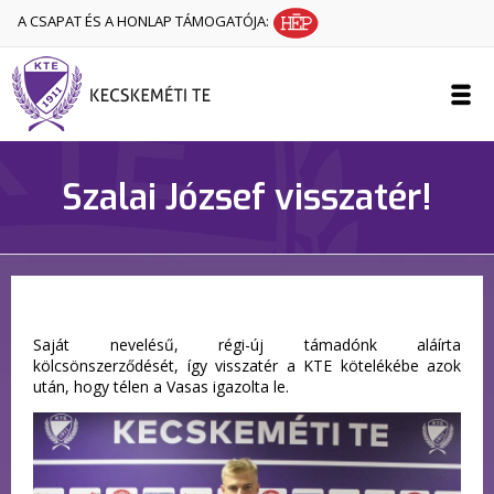
A CSAPAT ÉS A HONLAP TÁMOGATÓJA:
Szalai József visszatér!
Saját nevelésű, régi-új támadónk aláírta
kölcsönszerződését, így visszatér a KTE kötelékébe azok
után, hogy télen a Vasas igazolta le.