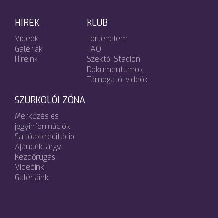
HÍREK
KLUB
Videók
Történelem
Galériák
TAO
Híreink
Széktói Stadion
Dokumentumok
Támogatói videók
SZURKOLÓI ZÓNA
Mérkőzés és
jegyinformációk
Sajtóakkreditáció
Ajándéktárgy
Kezdőrúgás
Videóink
Galériáink