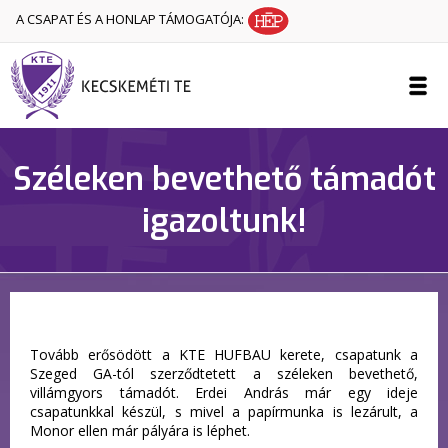
A CSAPAT ÉS A HONLAP TÁMOGATÓJA:
Széleken bevethető támadót
igazoltunk!
Tovább erősödött a KTE HUFBAU kerete, csapatunk a
Szeged GA-tól szerződtetett a széleken bevethető,
villámgyors támadót. Erdei András már egy ideje
csapatunkkal készül, s mivel a papírmunka is lezárult, a
Monor ellen már pályára is léphet.