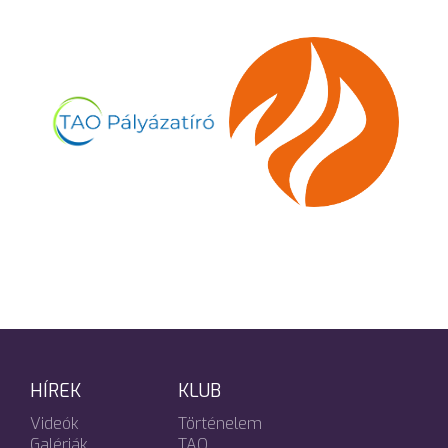
HÍREK
KLUB
Videók
Történelem
Galériák
TAO