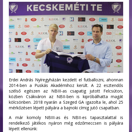
Erdei András Nyíregyházán kezdett el futballozni, ahonnan
2014-ben a Puskás Akadémihoz került. A 22 esztendős
szélső egészen az NBIII-as csapatig jutott Felcsúton,
közben Csákváron az NBII-ben is kipróbálhatta magát
kölcsönben. 2018 nyarán a Szeged GA igazolta le, ahol 25
mérkőzésen lépett pályára a bajnoki címig jutó csapatban.
A már komoly NBIII-as és NBII-es tapasztalattal is
rendelkező játékos nyáron még edzőmeccsen is pályára
lépett ellenünk: