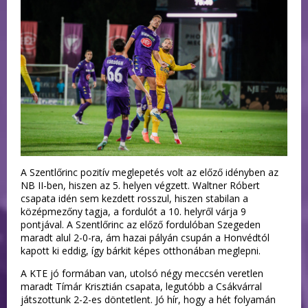
A Szentlőrinc pozitív meglepetés volt az előző idényben az
NB II-ben, hiszen az 5. helyen végzett. Waltner Róbert
csapata idén sem kezdett rosszul, hiszen stabilan a
középmezőny tagja, a fordulót a 10. helyről várja 9
pontjával. A Szentlőrinc az előző fordulóban Szegeden
maradt alul 2-0-ra, ám hazai pályán csupán a Honvédtól
kapott ki eddig, így bárkit képes otthonában meglepni.
A KTE jó formában van, utolsó négy meccsén veretlen
maradt Tímár Krisztián csapata, legutóbb a Csákvárral
játszottunk 2-2-es döntetlent. Jó hír, hogy a hét folyamán