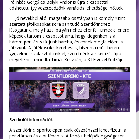
Pálinkás Gergő és Bolyki Andor is újra a csapattal
edzhetett, így vezetőedzőnk variációs lehetőségei nőttek.
— Jó nevekből álló, magasabb osztályban is komoly rutint
szerzett játékosokat soraiban tudó Szentlőrinchez
látogatunk, mely hazai pályán nehéz ellenfél. Ennek ellenére
képesek tartom a csapatot arra, hogy idegenben is a
három pontért szálljunk harcba, és ennek megfelelően is
játszunk. A játékosok sikeréhesek, hiszen a múlt héten
győzelmet szalasztottunk el, szeretnénk a siker ízét újra
megízlelni – mondta Tímár Krisztián, a KTE vezetőedzője.
Szurkolói információk
A szentlőrinci sporttelepen csak készpénzzel lehet fizetni a
pénztárban és a büfében is. A felnőtt belépők egységesen