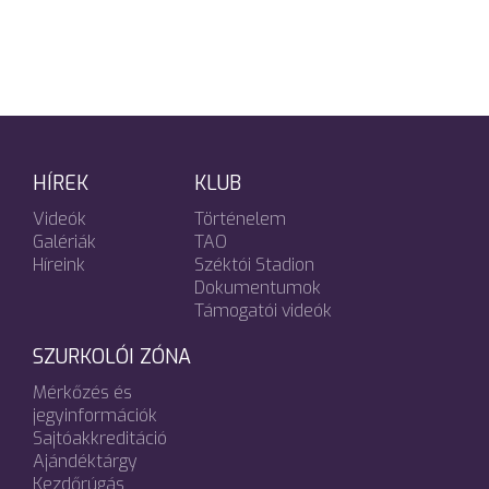
HÍREK
KLUB
Videók
Történelem
Galériák
TAO
Híreink
Széktói Stadion
Dokumentumok
Támogatói videók
SZURKOLÓI ZÓNA
Mérkőzés és
jegyinformációk
Sajtóakkreditáció
Ajándéktárgy
Kezdőrúgás