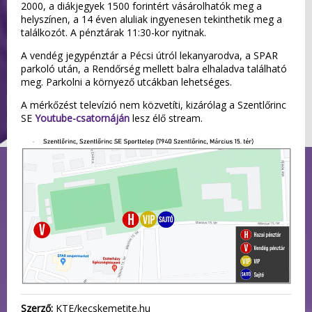
2000, a diákjegyek 1500 forintért vásárolhatók meg a
helyszínen, a 14 éven aluliak ingyenesen tekinthetik meg a
találkozót. A pénztárak 11:30-kor nyitnak.
A vendég jegypénztár a Pécsi útról lekanyarodva, a SPAR
parkoló után, a Rendőrség mellett balra elhaladva található
meg. Parkolni a környező utcákban lehetséges.
A mérkőzést televízió nem közvetíti, kizárólag a Szentlőrinc
SE
Youtube-csatornáján
lesz élő stream.
Szerző:
KTE/kecskemetite.hu