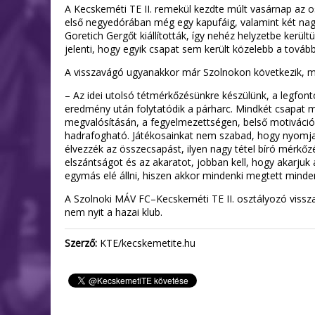
A Kecskeméti TE II. remekül kezdte múlt vasárnap az o
első negyedórában még egy kapufáig, valamint két nagy
Goretich Gergőt kiállították, így nehéz helyzetbe került
jelenti, hogy egyik csapat sem került közelebb a továb
A visszavágó ugyanakkor már Szolnokon következik, mel
– Az idei utolsó tétmérkőzésünkre készülünk, a legfon
eredmény után folytatódik a párharc. Mindkét csapat 
megvalósításán, a fegyelmezettségen, belső motiváción,
hadrafogható. Játékosainkat nem szabad, hogy nyomja a
élvezzék az összecsapást, ilyen nagy tétel bíró mérkőz
elszántságot és az akaratot, jobban kell, hogy akarjuk a
egymás elé állni, hiszen akkor mindenki megtett minden
A Szolnoki MÁV FC–Kecskeméti TE II. osztályozó vissza
nem nyit a hazai klub.
Szerző:
KTE/kecskemetite.hu