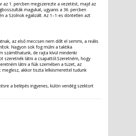
ár az 1. percben megszerezte a vezetést, majd az
egbosszulták magukat, ugyanis a 36. percben
jén a Szolnok egalizált. Az 1–1-es döntetlen azt
tnak, az első meccsen nem dőlt el semmi, a reális
ítok. Nagyon sok fog múlni a taktika
m számíthatunk, de rajta kívül mindenki
ot szeretnék látni a csapattól.Szeretném, hogy
zeretném látni a fiúk szemében a tüzet, az
t meglesz, akkor tiszta lelkiismerettel tudunk
ésre a belépés ingyenes, külön vendég szektort