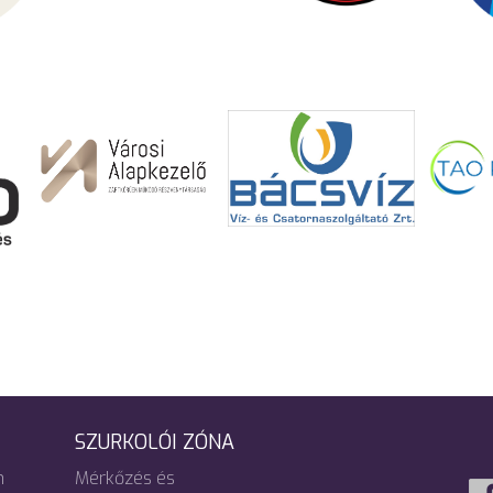
SZURKOLÓI ZÓNA
m
Mérkőzés és