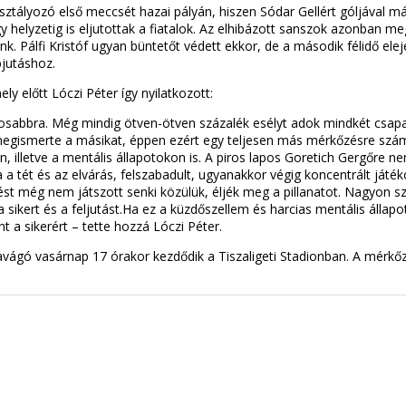
sztályozó első meccsét hazai pályán, hiszen Sódar Gellért góljával m
 helyzetig is eljutottak a fiatalok. Az elhibázott sanszok azonban m
ünk. Pálfi Kristóf ugyan büntetőt védett ekkor, de a második félidő ele
bjutáshoz.
y előtt Lóczi Péter így nyilatkozott:
tosabbra. Még mindig ötven-ötven százalék esélyt adok mindkét csapa
megismerte a másikat, éppen ezért egy teljesen más mérkőzésre szám
 illetve a mentális állapotokon is. A piros lapos Goretich Gergőre ne
 tét és az elvárás, felszabadult, ugyanakkor végig koncentrált játék
ést még nem játszott senki közülük, éljék meg a pillanatot. Nagyon s
 sikert és a feljutást.Ha ez a küzdőszellem és harcias mentális állapo
t a sikerért – tette hozzá Lóczi Péter.
vágó vasárnap 17 órakor kezdődik a Tiszaligeti Stadionban. A mérkőz