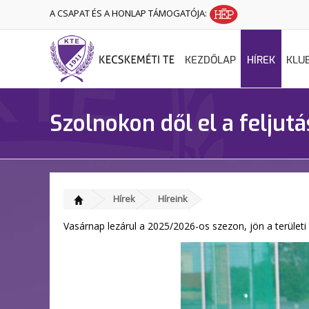
A CSAPAT ÉS A HONLAP TÁMOGATÓJA:
KEZDŐLAP
HÍREK
KLU
Szolnokon dől el a feljutá
Hírek
Híreink
Vasárnap lezárul a 2025/2026-os szezon, jön a területi