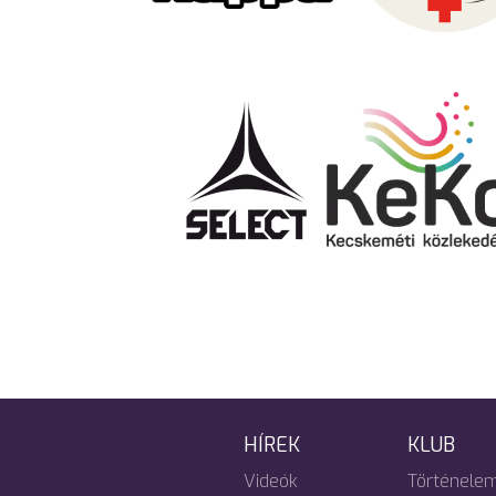
HÍREK
KLUB
Videók
Történele