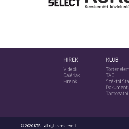
HÍREK
KLUB
Videók
Történele
Galériák
TAO
Híreink
Széktói St
Dokument
Támogatói 
© 2020 KTE. - all rights reserved.