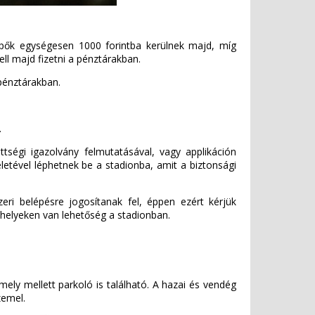
lépők egységesen 1000 forintba kerülnek majd, míg
ell majd fizetni a pénztárakban.
 pénztárakban.
.
tségi igazolvány felmutatásával, vagy applikáción
yeletével léphetnek be a stadionba, amit a biztonsági
eri belépésre jogosítanak fel, éppen ezért kérjük
ó helyeken van lehetőség a stadionban.
ely mellett parkoló is található. A hazai és vendég
zemel.