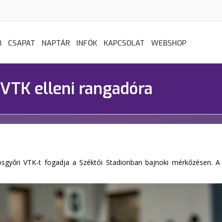
B
CSAPAT
NAPTÁR
INFÓK
KAPCSOLAT
WEBSHOP
DVTK elleni rangadóra
győri VTK-t fogadja a Széktói Stadionban bajnoki mérkőzésen. A 