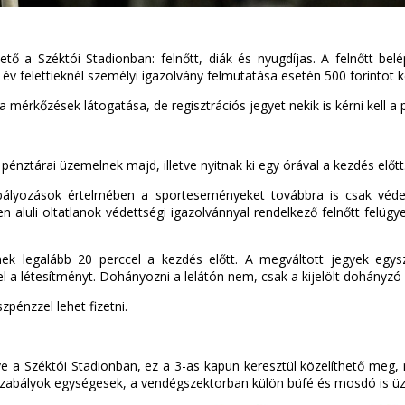
tő a Széktói Stadionban: felnőtt, diák és nyugdíjas. A felnőtt be
év felettieknél személyi igazolvány felmutatása esetén 500 forintot k
 mérkőzések látogatása, de regisztrációs jegyet nekik is kérni kell a
pénztárai üzemelnek majd, illetve nyitnak ki egy órával a kezdés előtt
zabályozások értelmében a sporteseményeket továbbra is csak védet
ven aluli oltatlanok védettségi igazolvánnyal rendelkező felnőtt felüg
enek legalább 20 perccel a kezdés előtt. A megváltott jegyek egysz
el a létesítményt. Dohányozni a lelátón nem, csak a kijelölt dohányz
pénzzel lehet fizetni.
e a Széktói Stadionban, ez a 3-as kapun keresztül közelíthető meg, m
 szabályok egységesek, a vendégszektorban külön büfé és mosdó is ü