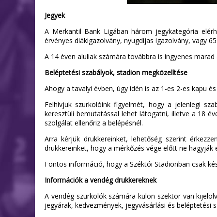
Jegyek
A Merkantil Bank Ligában három jegykategória elérhe
érvényes diákigazolvány, nyugdíjas igazolvány, vagy 65 
A 14 éven aluliak számára továbbra is ingyenes marad a
Beléptetési szabályok, stadion megközelítése
Ahogy a tavalyi évben, úgy idén is az 1-es 2-es kapu és 
Felhívjuk szurkolóink figyelmét, hogy a jelenlegi s
keresztüli bemutatással lehet látogatni, illetve a 18 é
szolgálat ellenőriz a belépésnél.
Arra kérjük drukkereinket, lehetőség szerint érkezz
drukkereinket, hogy a mérkőzés vége előtt ne hagyják 
Fontos információ, hogy a Széktói Stadionban csak kész
Információk a vendég drukkereknek
A vendég szurkolók számára külön szektor van kijelölv
jegyárak, kedvezmények, jegyvásárlási és beléptetési