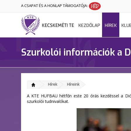
A CSAPAT ÉS A HONLAP TÁMOGATÓJA:
KEZDŐLAP
HÍREK
KLU
Szurkolói információk a 
Hírek
Híreink
A KTE HUFBAU hétfőn este 20 órás kezdéssel a Diós
szurkolói tudnivalókat.