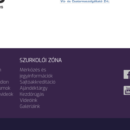
SZURKOLÓI ZÓNA
m
Mérkőzés és
jegyinformációk
adion
Sajtóakkreditáció
umok
Ajándéktárgy
videók
Kezdőrúgás
Videóink
Galériáink