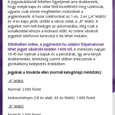
A jegyvásárlásnál feltétlen figyeljenek arra drukkereink,
hogy melyik kapu és oldal felől közelíthető meg szektoruk,
ugyanis csak ennek megfelelően működnek a
jegyleolvasók. A hazai szektorokat az 1-es, 2-es („A” lelátó)
és 4-es kapu jelöli, utóbbi a városi oldal, a „B” lelátó. A
jegyeket nem kell bedugni az automatába, elég csak a
vonalkóddal lehúzni a leolvasó előtt. Az online vásárolt
jegyeket telefonon keresztül is be lehet mutatni.
Elővételben online, a jegymester.hu oldalon folyamatosan
lehet jegyet vásárolni kedden 14:00-tól.
A mérkőzés napján
16:45-kor nyitnak a kapuk és a pénztárak, így arra kérjük
drukkereinket, lehetőség szerint időben érkezzenek a
gördülékeny beléptetés érdekében.
Jegyárak a Kisvárda ellen (normál kategóriájú mérkőzés):
„A” lelátó:
Normál: 2.000 forint
Kedvezményes (18 év alatt, 65 év felett): 1.000 forint
„B” lelátó:
Normál: 1.500 forint