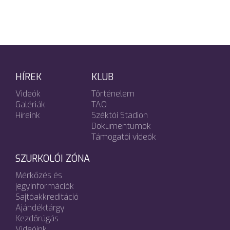
HÍREK
KLUB
Videók
Történelem
Galériák
TAO
Híreink
Széktói Stadion
Dokumentumok
Támogatói videók
SZURKOLÓI ZÓNA
Mérkőzés és
jegyinformációk
Sajtóakkreditáció
Ajándéktárgy
Kezdőrúgás
Videóink