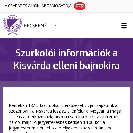
A CSAPAT ÉS A HONLAP TÁMOGATÓJA:
Szurkolói információk a
Kisvárda elleni bajnokira
Pénteken 18:15-kor utolsó mérkőzését vívja csapatunk a
szezonban, a Kisvárda lesz az ellenfelünk. Megvan a maga
tétje is a mérkőzésnek, hiszen csapatunk az ezüstéremért
harcol majd. A jegyértékesítés kedden 14:00-kor a
jegymesteren indul el, személyesen csak szerdán lehet