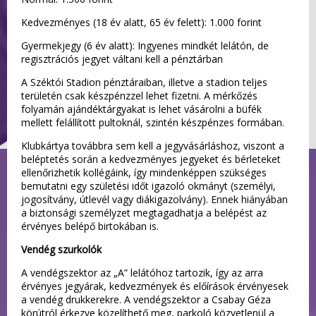
Kedvezményes (18 év alatt, 65 év felett): 1.000 forint
Gyermekjegy (6 év alatt): Ingyenes mindkét lelátón, de
regisztrációs jegyet váltani kell a pénztárban
A Széktói Stadion pénztáraiban, illetve a stadion teljes
területén csak készpénzzel lehet fizetni. A mérkőzés
folyamán ajándéktárgyakat is lehet vásárolni a büfék
mellett felállított pultoknál, szintén készpénzes formában.
Klubkártya továbbra sem kell a jegyvásárláshoz, viszont a
beléptetés során a kedvezményes jegyeket és bérleteket
ellenőrizhetik kollégáink, így mindenképpen szükséges
bemutatni egy születési időt igazoló okmányt (személyi,
jogosítvány, útlevél vagy diákigazolvány). Ennek hiányában
a biztonsági személyzet megtagadhatja a belépést az
érvényes belépő birtokában is.
Vendég szurkolók
A vendégszektor az „A” lelátóhoz tartozik, így az arra
érvényes jegyárak, kedvezmények és előírások érvényesek
a vendég drukkerekre. A vendégszektor a Csabay Géza
körútról érkezve közelíthető meg, parkoló közvetlenül a