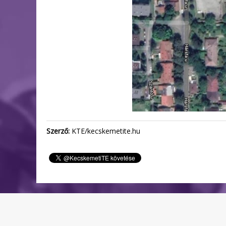
Szerző:
KTE/kecskemetite.hu