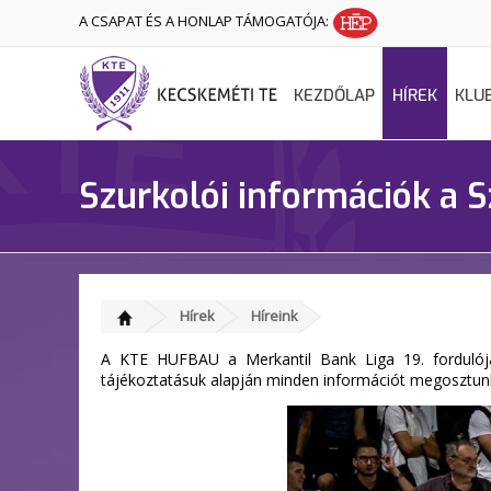
A CSAPAT ÉS A HONLAP TÁMOGATÓJA:
KEZDŐLAP
HÍREK
KLU
Szurkolói információk a S
Hírek
Híreink
A KTE HUFBAU a Merkantil Bank Liga 19. fordulójáb
tájékoztatásuk alapján minden információt megosztunk 