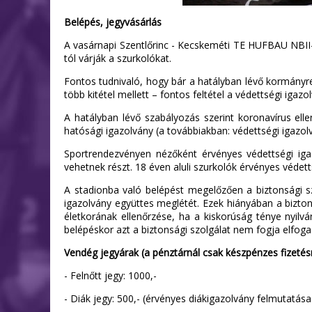
Belépés, jegyvásárlás
A vasárnapi Szentlőrinc - Kecskeméti TE HUFBAU NBII-e
tól várják a szurkolókat.
Fontos tudnivaló, hogy bár a hatályban lévő kormányr
több kitétel mellett – fontos feltétel a védettségi iga
A hatályban lévő szabályozás szerint koronavírus ellen
hatósági igazolvány (a továbbiakban: védettségi igazol
Sportrendezvényen nézőként érvényes védettségi igazo
vehetnek részt. 18 éven aluli szurkolók érvényes védett
A stadionba való belépést megelőzően a biztonsági sz
igazolvány együttes meglétét. Ezek hiányában a biztons
életkorának ellenőrzése, ha a kiskorúság ténye nyilv
belépéskor azt a biztonsági szolgálat nem fogja elfoga
Vendég jegyárak (a pénztárnál csak készpénzes fizetésr
- Felnőtt jegy: 1000,-
- Diák jegy: 500,- (érvényes diákigazolvány felmutatása