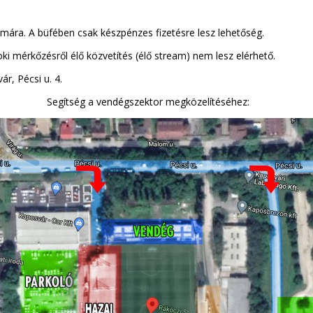
ámára. A büfében csak készpénzes fizetésre lesz lehetőség.
i mérkőzésről élő közvetítés (élő stream) nem lesz elérhető.
r, Pécsi u. 4.
Segítség a vendégszektor megközelítéséhez: