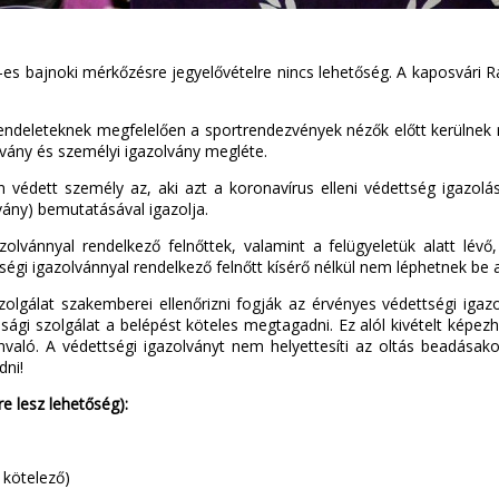
s bajnoki mérkőzésre jegyelővételre nincs lehetőség. A kaposvári R
endeleteknek megfelelően a sportrendezvények nézők előtt kerülnek
zolvány és személyi igazolvány megléte.
 védett személy az, aki azt a koronavírus elleni védettség igazolásá
vány) bemutatásával igazolja.
lvánnyal rendelkező felnőttek, valamint a felügyeletük alatt lévő
ségi igazolvánnyal rendelkező felnőtt kísérő nélkül nem léphetnek be 
olgálat szakemberei ellenőrizni fogják az érvényes védettségi iga
ági szolgálat a belépést köteles megtagadni. Ez alól kivételt képezh
ánvaló. A védettségi igazolványt nem helyettesíti az oltás beadása
dni!
e lesz lehetőség):
 kötelező)