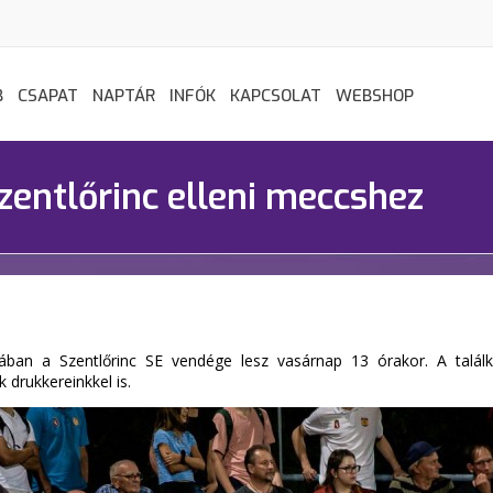
B
CSAPAT
NAPTÁR
INFÓK
KAPCSOLAT
WEBSHOP
zentlőrinc elleni meccshez
an a Szentlőrinc SE vendége lesz vasárnap 13 órakor. A találkoz
drukkereinkkel is.