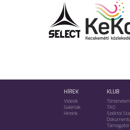
HÍREK
KLUB
Videók
Történele
Galériák
TAO
Híreink
Széktói St
Dokument
Támogatói 