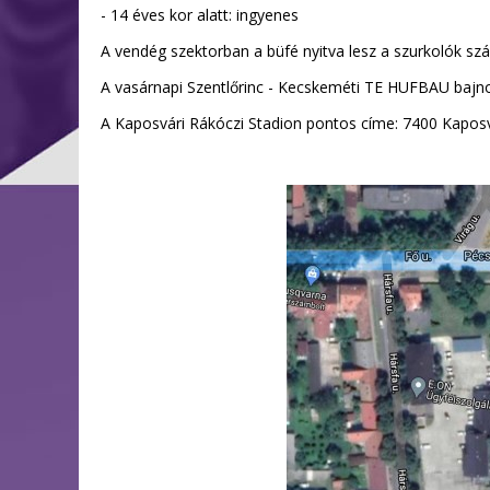
- 14 éves kor alatt: ingyenes
A vendég szektorban a büfé nyitva lesz a szurkolók sz
A vasárnapi Szentlőrinc - Kecskeméti TE HUFBAU bajnok
A Kaposvári Rákóczi Stadion pontos címe: 7400 Kaposvá