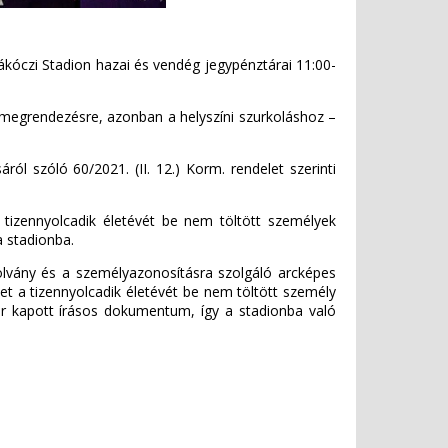
ákóczi Stadion hazai és vendég jegypénztárai 11:00-
 megrendezésre, azonban a helyszíni szurkoláshoz –
ról szóló 60/2021. (II. 12.) Korm. rendelet szerinti
, tizennyolcadik életévét be nem töltött személyek
a stadionba.
zolvány és a személyazonosításra szolgáló arcképes
et a tizennyolcadik életévét be nem töltött személy
kor kapott írásos dokumentum, így a stadionba való