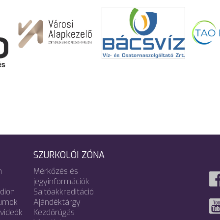
SZURKOLÓI ZÓNA
m
Mérkőzés és
jegyinformációk
adion
Sajtóakkreditáció
umok
Ajándéktárgy
videók
Kezdőrúgás