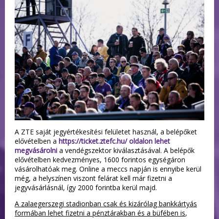
A ZTE saját jegyértékesítési felületet használ, a belépőket
elővételben a
https://ticket.ztefc.hu/ oldalon lehet
megvásárolni
a vendégszektor kiválasztásával. A belépők
elővételben kedvezményes, 1600 forintos egységáron
vásárolhatóak meg. Online a meccs napján is ennyibe kerül
még, a helyszínen viszont felárat kell már fizetni a
jegyvásárlásnál, így 2000 forintba kerül majd.
A zalaegerszegi stadionban csak és kizárólag bankkártyás
formában lehet fizetni a pénztárakban és a büfében is
,