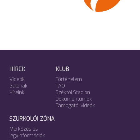
HÍREK
KLUB
Videók
Történelem
Galériák
TAO
Híreink
Széktói Stadion
Dokumentumok
Támogatói videók
SZURKOLÓI ZÓNA
Mérkőzés és
jegyinformációk