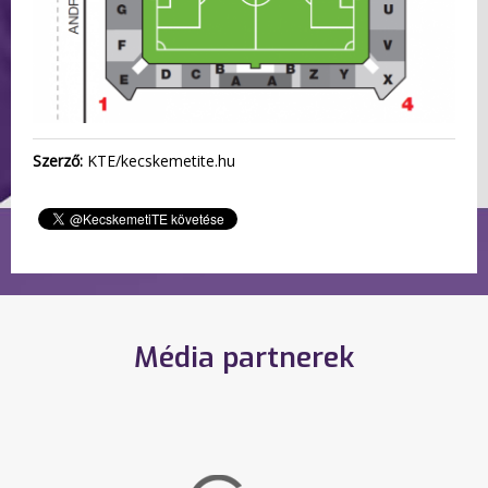
Szerző:
KTE/kecskemetite.hu
Média partnerek