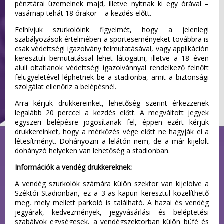
pénztárai üzemelnek majd, illetve nyitnak ki egy órával –
vasárnap tehát 18 órakor – a kezdés előtt.
Felhívjuk szurkolóink figyelmét, hogy a jelenlegi
szabályozások értelmében a sporteseményeket továbbra is
csak védettségi igazolvány felmutatásával, vagy applikáción
keresztüli bemutatással lehet látogatni, illetve a 18 éven
aluli oltatlanok védettségi igazolvánnyal rendelkező felnőtt
felügyeletével léphetnek be a stadionba, amit a biztonsági
szolgálat ellenőriz a belépésnél.
Arra kérjük drukkereinket, lehetőség szerint érkezzenek
legalább 20 perccel a kezdés előtt. A megváltott jegyek
egyszeri belépésre jogosítanak fel, éppen ezért kérjük
drukkereinket, hogy a mérkőzés vége előtt ne hagyják el a
létesítményt. Dohányozni a lelátón nem, de a már kijelölt
dohányzó helyeken van lehetőség a stadionban.
Információk a vendég drukkereknek:
A vendég szurkolók számára külön szektor van kijelölve a
Széktói Stadionban, ez a 3-as kapun keresztül közelíthető
meg, mely mellett parkoló is található. A hazai és vendég
jegyárak, kedvezmények, jegyvásárlási és beléptetési
szabályok egységesek, a vendégszektorban külön büfé és