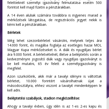
felettieknél személyi igazolvány felmutatása esetén 500
forintot kell majd fizetni a pénztárakban.
A 14 éven aluliak számára továbbra is ingyenes marad a
mérkőzések látogatása, de regisztrációs jegyet nekik is
kérni kell a pénztárakban.
Bérletek
Még lehet szezonbérletet vásárolni, melynek teljes ára
14.000 forint, és magába foglalja az esetleges hazai MOL
Magyar Kupa mérkőzéseket is. A diák és nyugdíjas bérlet
ára 9.000 forint. A bérletvételnél, illetve a beléptetés során a
kedvezményre jogosító diák vagy nyugdíjas igazolványt is
be kell mutatni, 65 év felett a személyigazolvány is
megfelel.
Azon szurkolóink, akik már a tavalyi idényre is váltottak
bérletet, 10.000 forintért vásárolhatnak újat a
másodosztályra, ehhez viszont a tavalyit mindenképpen le
kell adni.
Beléptetési szabályok, stadion megközelítése:
Ahogy a tavalyi évben, úgy idén is az 1-es 2-es kapu és