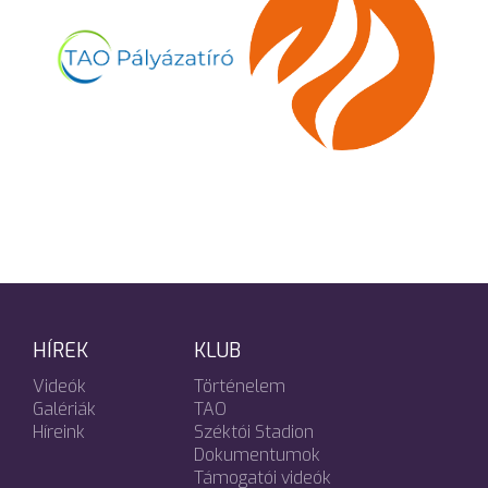
HÍREK
KLUB
Videók
Történelem
Galériák
TAO
Híreink
Széktói Stadion
Dokumentumok
Támogatói videók