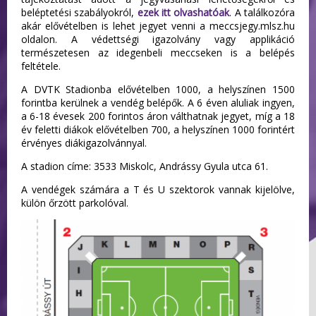
beléptetési szabályokról,
ezek itt olvashatóak
. A találkozóra
akár elővételben is lehet jegyet venni a meccsjegy.mlsz.hu
oldalon. A védettségi igazolvány vagy applikáció
természetesen az idegenbeli meccseken is a belépés
feltétele.
A DVTK Stadionba elővételben 1000, a helyszínen 1500
forintba kerülnek a vendég belépők. A 6 éven aluliak ingyen,
a 6-18 évesek 200 forintos áron válthatnak jegyet, míg a 18
év feletti diákok elővételben 700, a helyszínen 1000 forintért
érvényes diákigazolvánnyal.
A stadion címe: 3533 Miskolc, Andrássy Gyula utca 61.
A vendégek számára a T és U szektorok vannak kijelölve,
külön őrzött parkolóval.