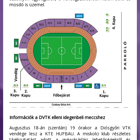
mosdó is üzemel.
Információk a DVTK elleni idegenbeli meccshez
Augusztus 18-án (szerdán) 19 órakor a Diósgyőri VTK
vendége lesz a KTE HUFBAU. A miskolci klub részletes
tájékoztatást adott a jegyvásárlási lehetőségekről és