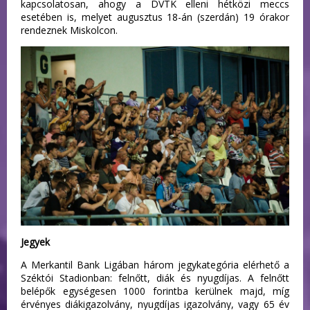
kapcsolatosan, ahogy a DVTK elleni hétközi meccs
esetében is, melyet augusztus 18-án (szerdán) 19 órakor
rendeznek Miskolcon.
Jegyek
A Merkantil Bank Ligában három jegykategória elérhető a
Széktói Stadionban: felnőtt, diák és nyugdíjas. A felnőtt
belépők egységesen 1000 forintba kerülnek majd, míg
érvényes diákigazolvány, nyugdíjas igazolvány, vagy 65 év