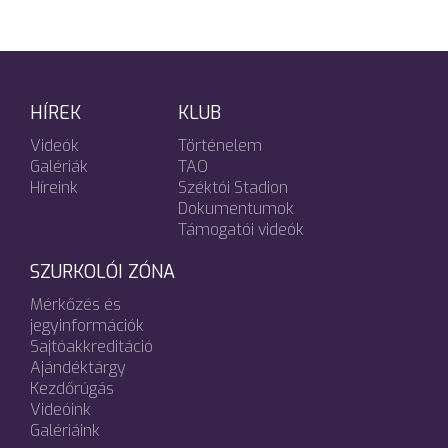
HÍREK
KLUB
Videók
Történelem
Galériák
TAO
Híreink
Széktói Stadion
Dokumentumok
Támogatói videók
SZURKOLÓI ZÓNA
Mérkőzés és
jegyinformációk
Sajtóakkreditáció
Ajándéktárgy
Kezdőrúgás
Videóink
Galériáink