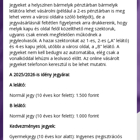
Jegyeket a helyszínen bármelyik pénztárban bármelyik
lelátóra lehet vásárolni (például a 2-es pénztárban is meg
lehet venni a városi oldalra szóló belépőt), de a
jegyvásárlásnál feltétlen figyeljenek arra drukkereink, hogy
melyik kapu és oldal felől közelíthető meg szektoruk,
ugyanis csak ennek megfelelően működnek a
jegyleolvasók. A hazai szektorokat az 1-es, 2-es („A” lelátó)
és 4-es kapu jelöli, utóbbi a városi oldal, a „B” lelátó. A
jegyeket nem kell bedugni az automatába, elég csak a
vonalkóddal lehúzni a leolvasó előtt. Az online vásárolt
jegyeket telefonon keresztül is be lehet mutatni.
A 2025/2026-is idény jegyárai:
A lelátó:
Normál jegy (10 éves kor felett): 1.500 forint
B lelátó:
Normál jegy (10 éves kor felett): 1.000 forint
Kedvezményes jegyek:
Gyermekjegy (10 éves kor alatt): Ingyenes (regisztrációs