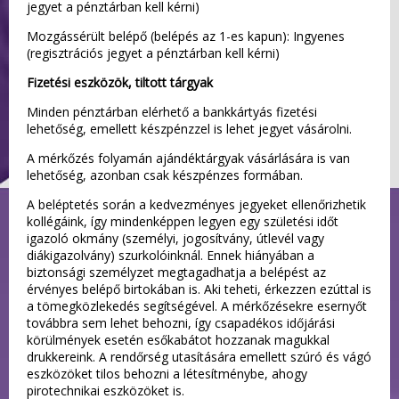
jegyet a pénztárban kell kérni)
Mozgássérült belépő (belépés az 1-es kapun): Ingyenes
(regisztrációs jegyet a pénztárban kell kérni)
Fizetési eszközök, tiltott tárgyak
Minden pénztárban elérhető a bankkártyás fizetési
lehetőség, emellett készpénzzel is lehet jegyet vásárolni.
A mérkőzés folyamán ajándéktárgyak vásárlására is van
lehetőség, azonban csak készpénzes formában.
A beléptetés során a kedvezményes jegyeket ellenőrizhetik
kollégáink, így mindenképpen legyen egy születési időt
igazoló okmány (személyi, jogosítvány, útlevél vagy
diákigazolvány) szurkolóinknál. Ennek hiányában a
biztonsági személyzet megtagadhatja a belépést az
érvényes belépő birtokában is. Aki teheti, érkezzen ezúttal is
a tömegközlekedés segítségével. A mérkőzésekre esernyőt
továbbra sem lehet behozni, így csapadékos időjárási
körülmények esetén esőkabátot hozzanak magukkal
drukkereink. A rendőrség utasítására emellett szúró és vágó
eszközöket tilos behozni a létesítménybe, ahogy
pirotechnikai eszközöket is.