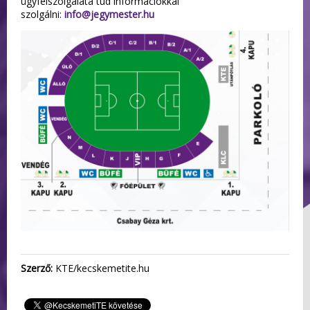
ügyfélszolgálata tud információkkal
szolgálni:
info@jegymester.hu
Szerző:
KTE/kecskemetite.hu