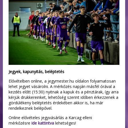
Jegyek, kapunyitás, beléptetés
Elővételben online, a jegymester.hu oldalon folyamatosan
lehet jegyet vásárolni. A mérkőzés napján másfél órával a
kezdés előtt (15:30) nyitnak a kapuk és a pénztárak, így arra
kérjük drukkereinket, lehetőség szerint időben érkezzenek a
gördülékeny beléptetés érdekében akkor is, ha már
rendelkeznek belépővel.
Online elővételes jegyvásárlás a Karcag elleni
mérkőzésre
ide kattintva
lehetséges!