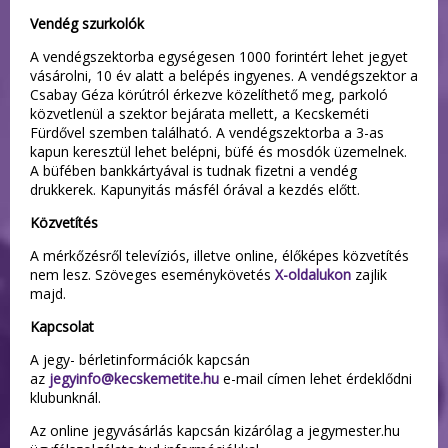
Vendég szurkolók
A vendégszektorba egységesen 1000 forintért lehet jegyet
vásárolni, 10 év alatt a belépés ingyenes. A vendégszektor a
Csabay Géza körútról érkezve közelíthető meg, parkoló
közvetlenül a szektor bejárata mellett, a Kecskeméti
Fürdővel szemben található. A vendégszektorba a 3-as
kapun keresztül lehet belépni, büfé és mosdók üzemelnek.
A büfében bankkártyával is tudnak fizetni a vendég
drukkerek. Kapunyitás másfél órával a kezdés előtt.
Közvetítés
A mérkőzésről televíziós, illetve online, élőképes közvetítés
nem lesz. Szöveges eseménykövetés
X-oldalukon
zajlik
majd.
Kapcsolat
A jegy- bérletinformációk kapcsán
az
jegyinfo@kecskemetite.hu
e-mail címen lehet érdeklődni
klubunknál.
Az online jegyvásárlás kapcsán kizárólag a jegymester.hu