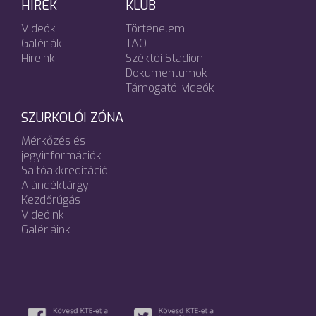
HÍREK
KLUB
Videók
Történelem
Galériák
TAO
Híreink
Széktói Stadion
Dokumentumok
Támogatói videók
SZURKOLÓI ZÓNA
Mérkőzés és
jegyinformációk
Sajtóakkreditáció
Ajándéktárgy
Kezdőrúgás
Videóink
Galériáink