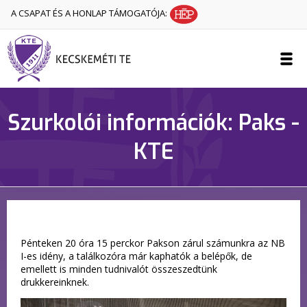
A CSAPAT ÉS A HONLAP TÁMOGATÓJA:
Szurkolói információk: Paks -
KTE
Pénteken 20 óra 15 perckor Pakson zárul számunkra az NB
I-es idény, a találkozóra már kaphatók a belépők, de
emellett is minden tudnivalót összeszedtünk
drukkereinknek.