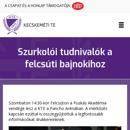
A CSAPAT ÉS A HONLAP TÁMOGATÓJA:
Szurkolói tudnivalók a
felcsúti bajnokihoz
Szombaton 14:30-kor Felcsúton a Puskás Akadémia
vendége lesz a KTE a Pancho Arénában. A mérkőzés
kapcsán ezúttal is összegyűjtöttük a legfontosabb
információkat drukkereinknek.