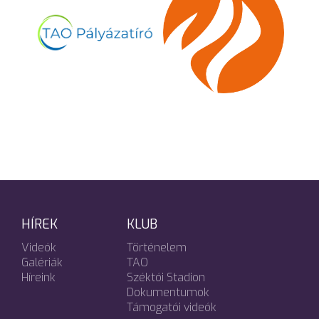
HÍREK
KLUB
Videók
Történelem
Galériák
TAO
Híreink
Széktói Stadion
Dokumentumok
Támogatói videók