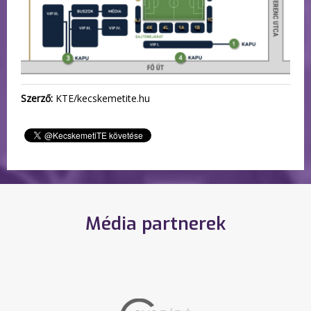
Szerző:
KTE/kecskemetite.hu
Média partnerek