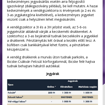
kedvezményes jegyvásárlás esetén arra feljogosító
igazolványt (diákigazolvány például), be kell mutatni. A hazai
kedvezmények a vendégszektorra is érvényesek (a 2-es és
3-as jegykategória kivételével), a kedvezményes jegyeket
viszont csak a helyszínen lehet megvásárolni.
A vendégszektor a 3I és a 3H jelzést viseli, az 5-6-os
jegypénztár ablaknál várják a kecskeméti drukkereket. A
szektorhoz a 3-as bejáratnál tudnak becsekkolni a jegyekkel
a drukkerek. Pénztárnyitás két órával a kezdés előtt lesz. A
büfében csak bankkártyával lehet fizetni, a pénztárban
készpénzzel is.
A vendég drukkerek a murvás úton tudnak parkolni, a
Bicske-Csákvár-Felcsút körforgalomnál, Bicske felé hajtva
tudnak behajtani hátulról autóikkal.
Jegyárak