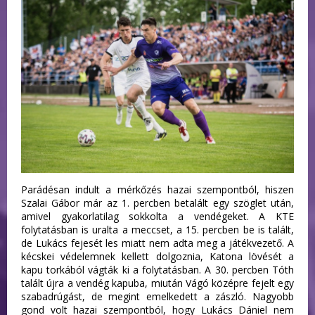
Parádésan indult a mérkőzés hazai szempontból, hiszen
Szalai Gábor már az 1. percben betalált egy szöglet után,
amivel gyakorlatilag sokkolta a vendégeket. A KTE
folytatásban is uralta a meccset, a 15. percben be is talált,
de Lukács fejesét les miatt nem adta meg a játékvezető. A
kécskei védelemnek kellett dolgoznia, Katona lövését a
kapu torkából vágták ki a folytatásban. A 30. percben Tóth
talált újra a vendég kapuba, miután Vágó középre fejelt egy
szabadrúgást, de megint emelkedett a zászló. Nagyobb
gond volt hazai szempontból, hogy Lukács Dániel nem