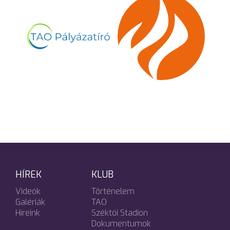
HÍREK
KLUB
Videók
Történelem
Galériák
TAO
Híreink
Széktói Stadion
Dokumentumok