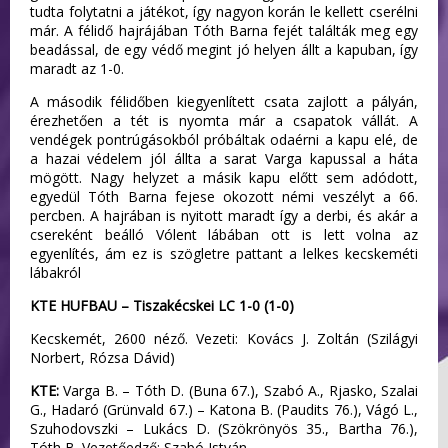
tudta folytatni a játékot, így nagyon korán le kellett cserélni
már. A félidő hajrájában Tóth Barna fejét találták meg egy
beadással, de egy védő megint jó helyen állt a kapuban, így
maradt az 1-0.
A második félidőben kiegyenlített csata zajlott a pályán,
érezhetően a tét is nyomta már a csapatok vállát. A
vendégek pontrúgásokból próbáltak odaérni a kapu elé, de
a hazai védelem jól állta a sarat Varga kapussal a háta
mögött. Nagy helyzet a másik kapu előtt sem adódott,
egyedül Tóth Barna fejese okozott némi veszélyt a 66.
percben. A hajrában is nyitott maradt így a derbi, és akár a
csereként beálló Vólent lábában ott is lett volna az
egyenlítés, ám ez is szögletre pattant a lelkes kecskeméti
lábakról
KTE HUFBAU – Tiszakécskei LC 1-0 (1-0)
Kecskemét, 2600 néző. Vezeti: Kovács J. Zoltán (Szilágyi
Norbert, Rózsa Dávid)
KTE:
Varga B. – Tóth D. (Buna 67.), Szabó A., Rjasko, Szalai
G., Hadaró (Grünvald 67.) – Katona B. (Paudits 76.), Vágó L.,
Szuhodovszki – Lukács D. (Szökrönyös 35., Bartha 76.),
Tóth B. Vezetőedző: Szabó István