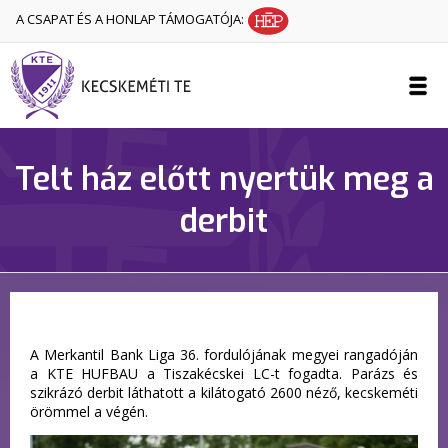
A CSAPAT ÉS A HONLAP TÁMOGATÓJA:
Telt ház előtt nyertük meg a
derbit
A Merkantil Bank Liga 36. fordulójának megyei rangadóján
a KTE HUFBAU a Tiszakécskei LC-t fogadta. Parázs és
szikrázó derbit láthatott a kilátogató 2600 néző, kecskeméti
örömmel a végén.