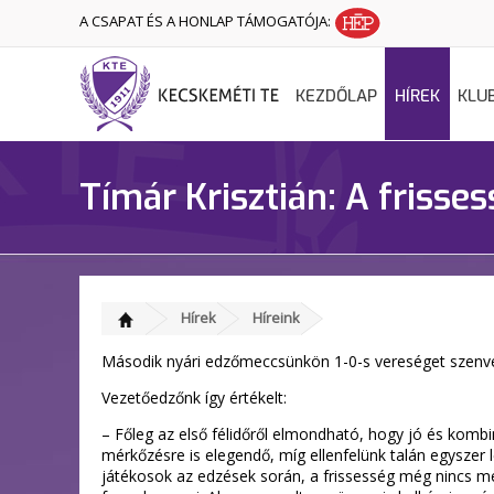
A CSAPAT ÉS A HONLAP TÁMOGATÓJA:
KEZDŐLAP
HÍREK
KLU
Tímár Krisztián: A friss
Hírek
Híreink
Második nyári edzőmeccsünkön 1-0-s vereséget szenvedt
Vezetőedzőnk így értékelt:
– Főleg az első félidőről elmondható, hogy jó és komb
mérkőzésre is elegendő, míg ellenfelünk talán egyszer
játékosok az edzések során, a frissesség még nincs m