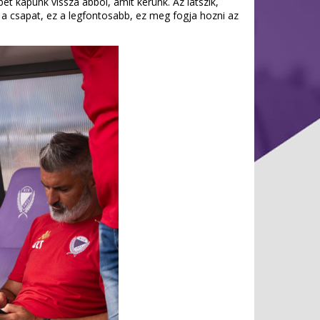
t kapunk vissza abból, amit kérünk. Az látszik,
bb a csapat, ez a legfontosabb, ez meg fogja hozni az