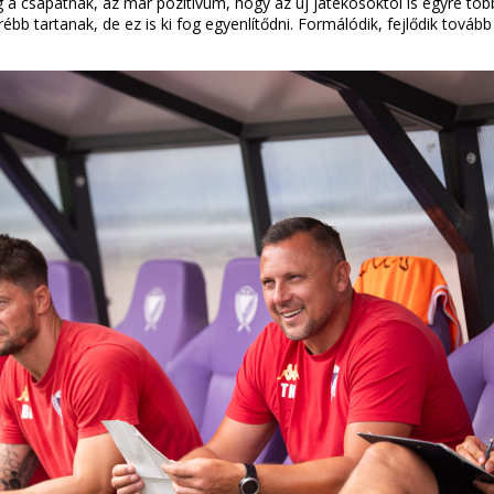
 csapatnak, az már pozitívum, hogy az új játékosoktól is egyre többe
őrébb tartanak, de ez is ki fog egyenlítődni. Formálódik, fejlődik tová