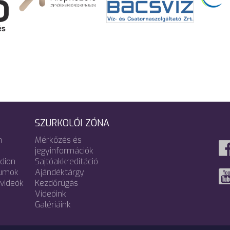
SZURKOLÓI ZÓNA
m
Mérkőzés és
jegyinformációk
adion
Sajtóakkreditáció
umok
Ajándéktárgy
videók
Kezdőrúgás
Videóink
Galériáink