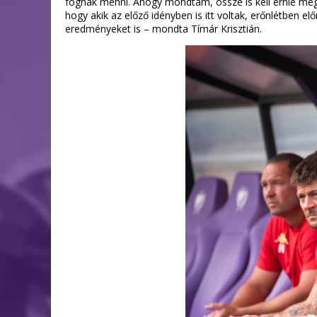
fognak menni. Ahogy mondtam, össze is kell érnie még a
hogy akik az előző idényben is itt voltak, erőnlétben el
eredményeket is – mondta Tímár Krisztián.