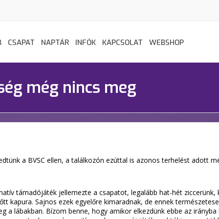
B
CSAPAT
NAPTÁR
INFÓK
KAPCSOLAT
WEBSHOP
esség még nincs meg
ünk a BVSC ellen, a találkozón ezúttal is azonos terhelést adott mé
inatív támadójáték jellemezte a csapatot, legalább hat-hét ziccerünk
 lőtt kapura. Sajnos ezek egyelőre kimaradnak, de ennek természetes
eg a lábakban. Bízom benne, hogy amikor elkezdünk ebbe az irányba