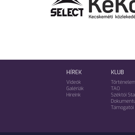
HÍREK
KLUB
Videók
Történele
Galériák
TAO
Híreink
Széktói St
Dokument
Támogatói 