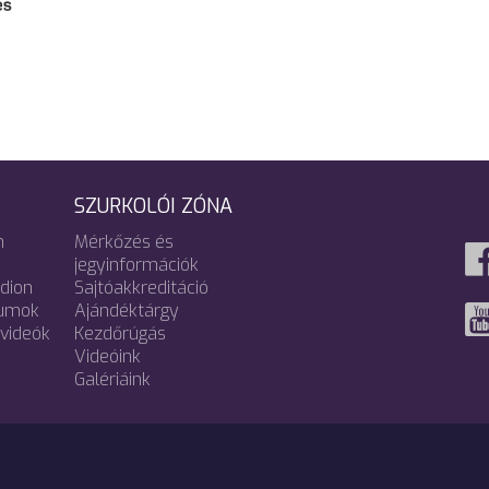
SZURKOLÓI ZÓNA
m
Mérkőzés és
jegyinformációk
adion
Sajtóakkreditáció
umok
Ajándéktárgy
videók
Kezdőrúgás
Videóink
Galériáink