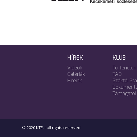
HÍREK
KLUB
Videók
Történele
Galériák
TAO
Híreink
Széktói St
Dokument
Támogatói 
© 2020 KTE. - all rights reserved.