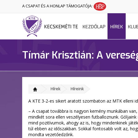
A CSAPAT ÉS A HONLAP TÁMOGATÓJA:
KEZDŐLAP
HÍREK
KLU
Tímár Krisztián: A veresé
Hírek
Híreink
A KTE 3-2-es sikert aratott szombaton az MTK elleni ide
– A csapat továbbra is nagyon kemény munkában van, de 
mindkét sora ellen veszélyesen futballoznunk. Góljaink 
mind pozitívumok, ahogy az is, hogy mindenkinek játék
túl ebben az időszakban. Sokkal fontosabb volt az, hog
mondta vezetőedzőnk.