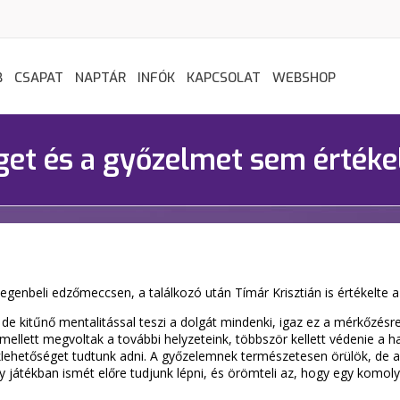
B
CSAPAT
NAPTÁR
INFÓK
KAPCSOLAT
WEBSHOP
get és a győzelmet sem értékel
genbeli edzőmeccsen, a találkozó után Tímár Krisztián is értékelte a 
kitűnő mentalitással teszi a dolgát mindenki, igaz ez a mérkőzésre i
mellett megvoltak a további helyzeteink, többször kellett védenie a haz
lehetőséget tudtunk adni. A győzelemnek természetesen örülök, de a
y játékban ismét előre tudjunk lépni, és örömteli az, hogy egy komoly