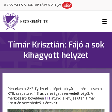
A CSAPAT ÉS A HONLAP TÁMOGATÓJA:
Tímár Krisztián: Fájó a sok
kihagyott helyzet
Pénteken a GKS Tychy ellen lépett pályára edzőmeccsen a
KTE, csapatunk 4-3-as vereséget szenvedett végül. A
mérkőzésről bővebben
ITT
írtunk, a lefújás után Tímár
Krisztián vezetőedző is értékelt.