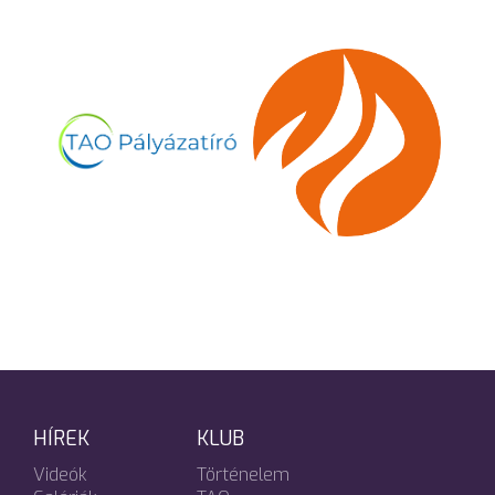
HÍREK
KLUB
Videók
Történelem