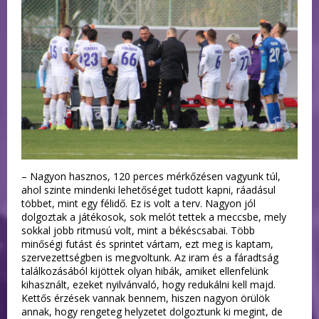
– Nagyon hasznos, 120 perces mérkőzésen vagyunk túl,
ahol szinte mindenki lehetőséget tudott kapni, ráadásul
többet, mint egy félidő. Ez is volt a terv. Nagyon jól
dolgoztak a játékosok, sok melót tettek a meccsbe, mely
sokkal jobb ritmusú volt, mint a békéscsabai. Több
minőségi futást és sprintet vártam, ezt meg is kaptam,
szervezettségben is megvoltunk. Az iram és a fáradtság
találkozásából kijöttek olyan hibák, amiket ellenfelünk
kihasznált, ezeket nyilvánvaló, hogy redukálni kell majd.
Kettős érzések vannak bennem, hiszen nagyon örülök
annak, hogy rengeteg helyzetet dolgoztunk ki megint, de