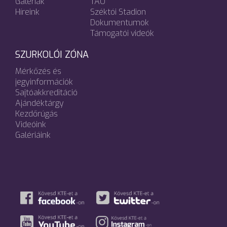
Galériák
TAO
Híreink
Széktói Stadion
Dokumentumok
Támogatói videók
SZURKOLÓI ZÓNA
Mérkőzés és
jegyinformációk
Sajtóakkreditáció
Ajándéktárgy
Kezdőrúgás
Videóink
Galériáink