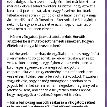
ezért dolgozunk, hiszen a tavalyi érmeket már kiosztották,
már csak előre szabad tekinteni. Az biztos, hogy azokat a
karakterű játékosokat, akikre nagy figyelmet fordítunk a
feltérképezés során – gondolok itt a fiatal, de még a nagy
áttörés ellőtt álló játékosokra – őket sokkal előbb ajánlják
nekünk. Ez egy jó érzés, illetve az is, hogy önszántából
senki nem akart innen elmenni.
– Három válogatott játékost adott a klub, Horváth
Krisztofer be is mutatkozott nemzeti színekben, hogyan
éltétek ezt meg a klubvezetésben?
– Közhelynek hangozhat, de egyáltalán nem az, hogy óriási
siker minden itt dolgozónak, aki ebben tevékenyen részt
vett. Nekünk mindig az egységben van az erőnk, nem a
különleges egyénekben, a meghívók mögött is
csapatmunka van. Nagy eredmény, amit már senki nem
vesz el sem tőlünk, sem a behívott játékosoktól. Tisztában
vagyunk vele, hogy ez még önmagában azonban nem
jogosít fel minket semmire, nem elégedtek meg ennyivel a
játékosok sem, ami ebben a helyzetben fontos ahhoz,
hogy megtegyük a következő lépéseket is előre.
– Jön a bajnokság második szakasza a válogatott szünet
után, az első kupakörön túl. Sűrű időszak következik,