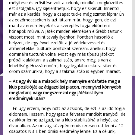
mélyítése és erősítése volt a célunk, mindkét megközelítés
ezt szolgálta, így kijelenthetjük, hogy ez sikerült. Innentől
már az a kérdés, hogy a csapat tud-e még szintet lépni? Én
az edzőmeccseken is azt láttam már, hogy igen, de ezt
majd az eredmények és a szereplés fogja eldönteni
hónapok múlva. A játék minden elemében előrébb tartunk
viszont most, mint tavaly ilyenkor. Pontban hasonló a
helyzet, de egy évvel ezelőtt a jó védekezéssel és
átmenetekkel tudtunk pontokat szerezni, anélkül, hogy
dominálni tudtunk volna. Most egy más típusú játékot
próbál kialakítani a szakmai stáb, amire meg is van a
lehetőség. Hozzátenném, hogy legalább ekkora siker és
öröm számunkra, hogy a szakmai stáb is egyben maradt.
– Az egy év és a második hely mennyire erősítette meg a
klub pozícióját az átigazolási piacon, mennyivel könnyebb
megtartani, vagy megszerezni egy játékost ilyen
eredmények után?
– Én úgy érzem, hogy nőtt az ázsiónk, de ezt is az idő fogja
eldönteni. Hiszem, hogy igaz a felvetés mindkét irányból, de
ez akkor lenne az igazi, ha a klub stabilizálná a helyét az
élvonalban. Az ország közepén rendszeresen ott lenni a 12
csapatos NB I.-ben óriási eredmény lenne. Ez a célunk,