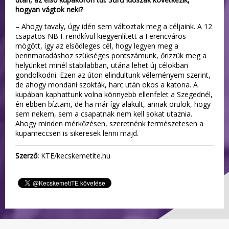
hogyan vágtok neki?
– Ahogy tavaly, úgy idén sem változtak meg a céljaink. A 12
csapatos NB I. rendkívül kiegyenlített a Ferencváros
mögött, így az elsődleges cél, hogy legyen meg a
bennmaradáshoz szükséges pontszámunk, őrizzük meg a
helyünket minél stabilabban, utána lehet új célokban
gondolkodni. Ezen az úton elindultunk véleményem szerint,
de ahogy mondani szokták, harc után okos a katona. A
kupában kaphattunk volna könnyebb ellenfelet a Szegednél,
én ebben bíztam, de ha már így alakult, annak örülök, hogy
sem nekem, sem a csapatnak nem kell sokat utaznia.
Ahogy minden mérkőzésen, szeretnénk természetesen a
kupameccsen is sikeresek lenni majd.
Szerző:
KTE/kecskemetite.hu