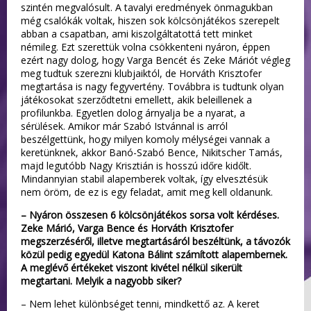
szintén megvalósult. A tavalyi eredmények önmagukban
még csalókák voltak, hiszen sok kölcsönjátékos szerepelt
abban a csapatban, ami kiszolgáltatottá tett minket
némileg. Ezt szerettük volna csökkenteni nyáron, éppen
ezért nagy dolog, hogy Varga Bencét és Zeke Máriót végleg
meg tudtuk szerezni klubjaiktól, de Horváth Krisztofer
megtartása is nagy fegyvertény. Továbbra is tudtunk olyan
játékosokat szerződtetni emellett, akik beleillenek a
profilunkba. Egyetlen dolog árnyalja be a nyarat, a
sérülések. Amikor már Szabó Istvánnal is arról
beszélgettünk, hogy milyen komoly mélységei vannak a
keretünknek, akkor Banó-Szabó Bence, Nikitscher Tamás,
majd legutóbb Nagy Krisztián is hosszú időre kidőlt.
Mindannyian stabil alapemberek voltak, így elvesztésük
nem öröm, de ez is egy feladat, amit meg kell oldanunk.
– Nyáron összesen 6 kölcsönjátékos sorsa volt kérdéses.
Zeke Márió, Varga Bence és Horváth Krisztofer
megszerzéséről, illetve megtartásáról beszéltünk, a távozók
közül pedig egyedül Katona Bálint számított alapembernek.
A meglévő értékeket viszont kivétel nélkül sikerült
megtartani. Melyik a nagyobb siker?
– Nem lehet különbséget tenni, mindkettő az. A keret