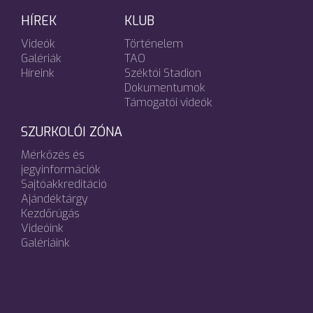
HÍREK
KLUB
Videók
Történelem
Galériák
TAO
Híreink
Széktói Stadion
Dokumentumok
Támogatói videók
SZURKOLÓI ZÓNA
Mérkőzés és
jegyinformációk
Sajtóakkreditáció
Ajándéktárgy
Kezdőrúgás
Videóink
Galériáink