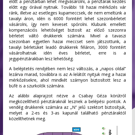
előtt a pénztárban lehet megvásárolni, a pénztárak kezdés
előtt egy órával nyitnak. További 18 hazai mérkőzés vár
ránk, illetve az esetleges kupameccsek, de nem emeltünk a
tavalyi áron, idén is 6000 forintért lehet szezonbérletet
vásárolni, így nem keveset spórolni. Klubunk emellett
kompenzációs lehetőséget biztosít az előző szezonra
bérletet váltó drukkerek számára. Mivel a tavaszi
szezonban egyetlen hazai meccset sem játszottunk, a
tavalyi bérletüket leadó drukkerek féláron, 3000 forintért
vásárolhatnak idén éves bérletet, erre is a
jegypénztárakban lesz lehetőség.
A beléptetés rendjében nem lesz változás, a „napos oldal”
lezárva marad, továbbra is az A-lelátót nyitjuk meg a hazai
mérkőzésekre, ahol mindkét szárnyon biztosított lesz a
büfé is a szurkolók számára.
Az alábbi alaprajzot nézve a Csabay Géza körútról
megközelíthető pénztáraknál lesznek a belépési pontok. A
vendég drukkerek számára az „N” jelű szektort biztosítjuk,
melyet a 2-es és 3-as kapunál található pénztáraktól
közelíthetnek meg.