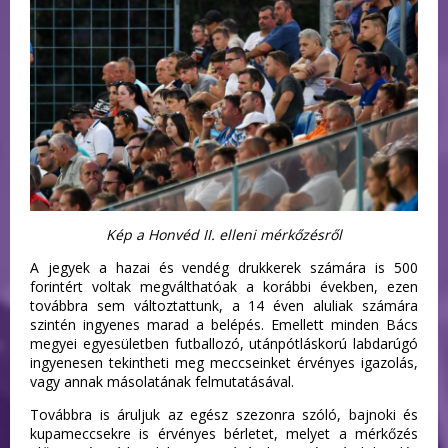
Kép a Honvéd II. elleni mérkőzésről
A jegyek a hazai és vendég drukkerek számára is 500
forintért voltak megválthatóak a korábbi években, ezen
továbbra sem változtattunk, a 14 éven aluliak számára
szintén ingyenes marad a belépés. Emellett minden Bács
megyei egyesületben futballozó, utánpótláskorú labdarúgó
ingyenesen tekintheti meg meccseinket érvényes igazolás,
vagy annak másolatának felmutatásával.
Továbbra is áruljuk az egész szezonra szóló, bajnoki és
kupameccsekre is érvényes bérletet, melyet a mérkőzés