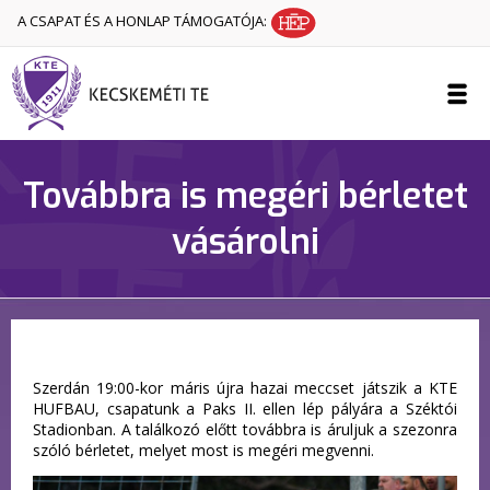
A CSAPAT ÉS A HONLAP TÁMOGATÓJA:
Továbbra is megéri bérletet
vásárolni
Szerdán 19:00-kor máris újra hazai meccset játszik a KTE
HUFBAU, csapatunk a Paks II. ellen lép pályára a Széktói
Stadionban. A találkozó előtt továbbra is áruljuk a szezonra
szóló bérletet, melyet most is megéri megvenni.