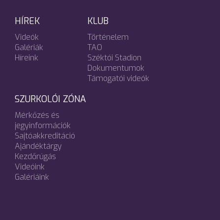
HÍREK
KLUB
Videók
Történelem
Galériák
TAO
Híreink
Széktói Stadion
Dokumentumok
Támogatói videók
SZURKOLÓI ZÓNA
Mérkőzés és
jegyinformációk
Sajtóakkreditáció
Ajándéktárgy
Kezdőrúgás
Videóink
Galériáink