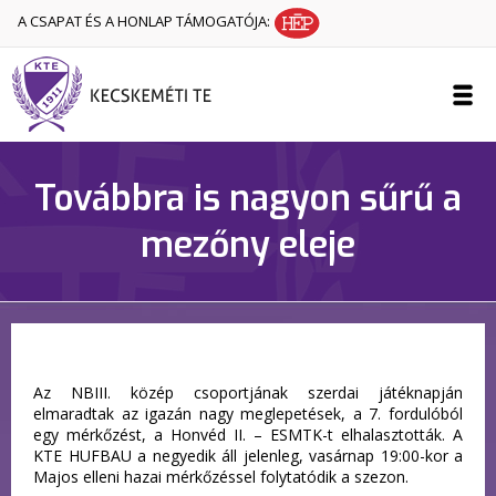
A CSAPAT ÉS A HONLAP TÁMOGATÓJA:
Továbbra is nagyon sűrű a
mezőny eleje
Az NBIII. közép csoportjának szerdai játéknapján
elmaradtak az igazán nagy meglepetések, a 7. fordulóból
egy mérkőzést, a Honvéd II. – ESMTK-t elhalasztották. A
KTE HUFBAU a negyedik áll jelenleg, vasárnap 19:00-kor a
Majos elleni hazai mérkőzéssel folytatódik a szezon.