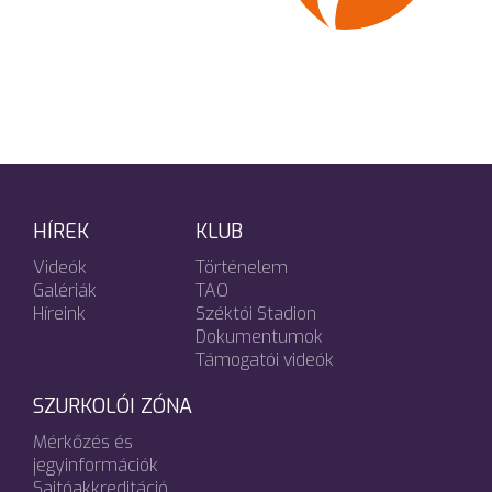
HÍREK
KLUB
Videók
Történelem
Galériák
TAO
Híreink
Széktói Stadion
Dokumentumok
Támogatói videók
SZURKOLÓI ZÓNA
Mérkőzés és
jegyinformációk
Sajtóakkreditáció