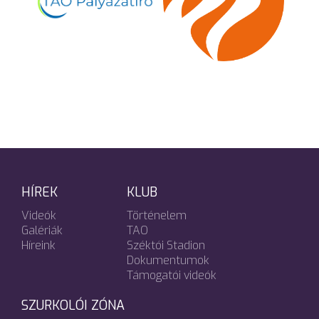
HÍREK
KLUB
Videók
Történelem
Galériák
TAO
Híreink
Széktói Stadion
Dokumentumok
Támogatói videók
SZURKOLÓI ZÓNA