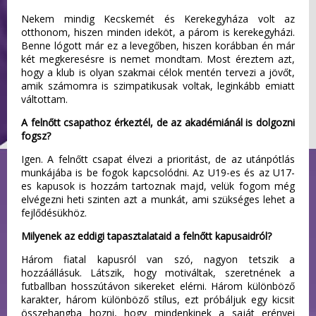
Nekem mindig Kecskemét és Kerekegyháza volt az
otthonom, hiszen minden ideköt, a párom is kerekegyházi.
Benne lógott már ez a levegőben, hiszen korábban én már
két megkeresésre is nemet mondtam. Most éreztem azt,
hogy a klub is olyan szakmai célok mentén tervezi a jövőt,
amik számomra is szimpatikusak voltak, leginkább emiatt
váltottam.
A felnőtt csapathoz érkeztél, de az akadémiánál is dolgozni
fogsz?
Igen. A felnőtt csapat élvezi a prioritást, de az utánpótlás
munkájába is be fogok kapcsolódni. Az U19-es és az U17-
es kapusok is hozzám tartoznak majd, velük fogom még
elvégezni heti szinten azt a munkát, ami szükséges lehet a
fejlődésükhöz.
Milyenek az eddigi tapasztalataid a felnőtt kapusaidról?
Három fiatal kapusról van szó, nagyon tetszik a
hozzáállásuk. Látszik, hogy motiváltak, szeretnének a
futballban hosszútávon sikereket elérni. Három különböző
karakter, három különböző stílus, ezt próbáljuk egy kicsit
összehangba hozni, hogy mindenkinek a saját erényei