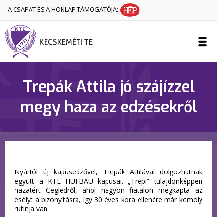
A CSAPAT ÉS A HONLAP TÁMOGATÓJA:
Trepák Attila jó szájízzel
megy haza az edzésekről
Nyártól új kapusedzővel, Trepák Attilával dolgozhatnak
együtt a KTE HUFBAU kapusai. „Trepi” tulajdonképpen
hazatért Ceglédről, ahol nagyon fiatalon megkapta az
esélyt a bizonyításra, így 30 éves kora ellenére már komoly
rutinja van.