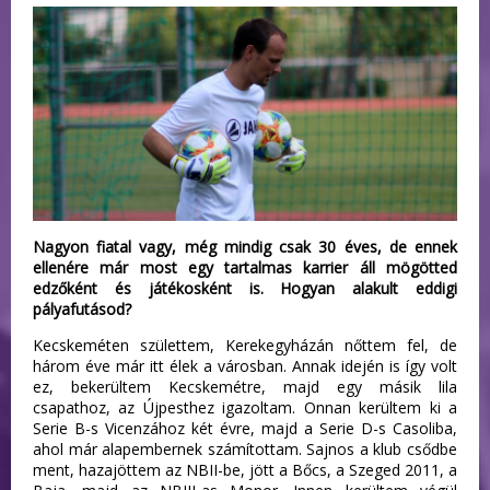
Nagyon fiatal vagy, még mindig csak 30 éves, de ennek
ellenére már most egy tartalmas karrier áll mögötted
edzőként és játékosként is. Hogyan alakult eddigi
pályafutásod?
Kecskeméten születtem, Kerekegyházán nőttem fel, de
három éve már itt élek a városban. Annak idején is így volt
ez, bekerültem Kecskemétre, majd egy másik lila
csapathoz, az Újpesthez igazoltam. Onnan kerültem ki a
Serie B-s Vicenzához két évre, majd a Serie D-s Casoliba,
ahol már alapembernek számítottam. Sajnos a klub csődbe
ment, hazajöttem az NBII-be, jött a Bőcs, a Szeged 2011, a