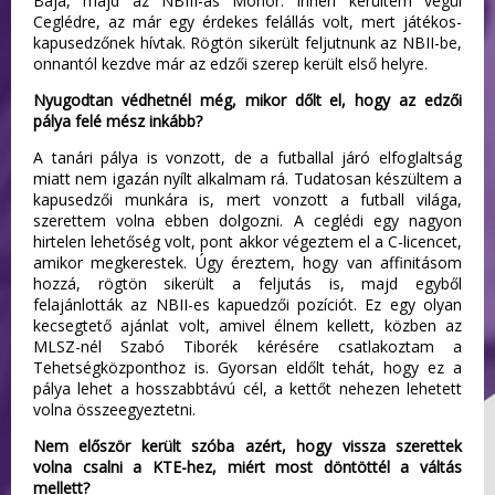
Baja, majd az NBIII-as Monor. Innen kerültem végül
Ceglédre, az már egy érdekes felállás volt, mert játékos-
kapusedzőnek hívtak. Rögtön sikerült feljutnunk az NBII-be,
onnantól kezdve már az edzői szerep került első helyre.
Nyugodtan védhetnél még, mikor dőlt el, hogy az edzői
pálya felé mész inkább?
A tanári pálya is vonzott, de a futballal járó elfoglaltság
miatt nem igazán nyílt alkalmam rá. Tudatosan készültem a
kapusedzői munkára is, mert vonzott a futball világa,
szerettem volna ebben dolgozni. A ceglédi egy nagyon
hirtelen lehetőség volt, pont akkor végeztem el a C-licencet,
amikor megkerestek. Úgy éreztem, hogy van affinitásom
hozzá, rögtön sikerült a feljutás is, majd egyből
felajánlották az NBII-es kapuedzői pozíciót. Ez egy olyan
kecsegtető ajánlat volt, amivel élnem kellett, közben az
MLSZ-nél Szabó Tiborék kérésére csatlakoztam a
Tehetségközponthoz is. Gyorsan eldőlt tehát, hogy ez a
pálya lehet a hosszabbtávú cél, a kettőt nehezen lehetett
volna összeegyeztetni.
Nem először került szóba azért, hogy vissza szerettek
volna csalni a KTE-hez, miért most döntöttél a váltás
mellett?