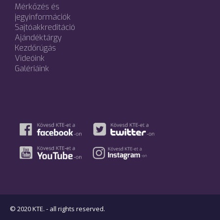
Mérkőzés és
jegyinformációk
Sajtóakkreditáció
Ajándéktárgy
Kezdőrúgás
Videóink
Galériáink
© 2020 KTE. - all rights reserved.