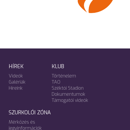
HÍREK
KLUB
Videók
Történelem
Galériák
TAO
Híreink
Széktói Stadion
Dokumentumok
Támogatói videók
SZURKOLÓI ZÓNA
Mérkőzés és
jegyinformációk