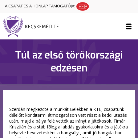
A CSAPAT ÉS A HONLAP TÁMOGATÓJA:
Túl az első törökországi
edzésen
Szerdán megkezdte a munkát Belekben a KTE, csapatunk
délelőtt konditermi átmozgatáson vett részt a keddi utazás
után, majd a pálya felé vették az irányt a játékosok. Tímár
Krisztián és a stáb főleg a labdás gyakorlatokra és a játékra
helyezte bevezetésként a hangsúlyt, amit jó hangulatban