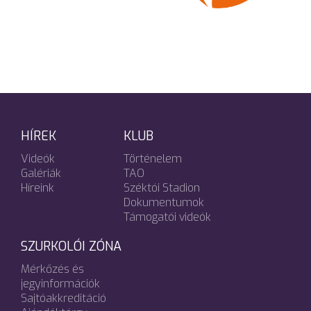
HÍREK
KLUB
Videók
Történelem
Galériák
TAO
Híreink
Széktói Stadion
Dokumentumok
Támogatói videók
SZURKOLÓI ZÓNA
Mérkőzés és
jegyinformációk
Sajtóakkreditáció