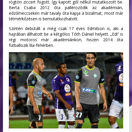
rögtön ziccert fogott, így kapott gól nélkül mutatkozott be.
Berta Csaba 2012 óta pallérozódik az akadémián,
edzőmeccseken már tavaly óta kapja a bizalmat, most már
tétmérkőzésen is bemutatkozhatott.
Szintén debütált a még csak 17 éves Edmilson is, aki a
hajrában állhatott be a kétgólos Tóth Dániel helyett. „Edi” is
régi motoros már akadémiánkon, hiszen 2014 óta
futballozik lila-fehérben.