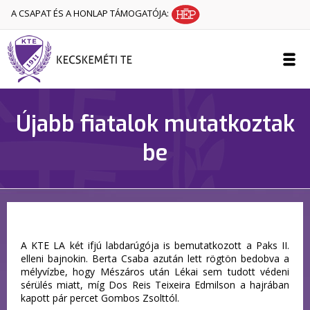
A CSAPAT ÉS A HONLAP TÁMOGATÓJA:
Újabb fiatalok mutatkoztak
be
A KTE LA két ifjú labdarúgója is bemutatkozott a Paks II.
elleni bajnokin. Berta Csaba azután lett rögtön bedobva a
mélyvízbe, hogy Mészáros után Lékai sem tudott védeni
sérülés miatt, míg Dos Reis Teixeira Edmilson a hajrában
kapott pár percet Gombos Zsolttól.