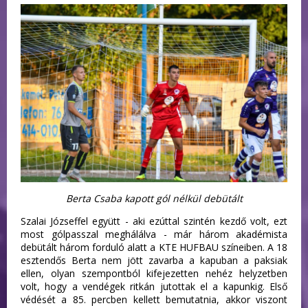
Berta Csaba kapott gól nélkül debütált
Szalai Józseffel együtt - aki ezúttal szintén kezdő volt, ezt
most gólpasszal meghálálva - már három akadémista
debütált három forduló alatt a KTE HUFBAU színeiben. A 18
esztendős Berta nem jött zavarba a kapuban a paksiak
ellen, olyan szempontból kifejezetten nehéz helyzetben
volt, hogy a vendégek ritkán jutottak el a kapunkig. Első
védését a 85. percben kellett bemutatnia, akkor viszont