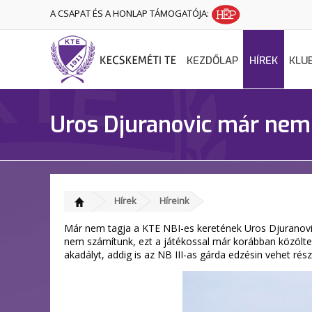
A CSAPAT ÉS A HONLAP TÁMOGATÓJA:
KEZDŐLAP
HÍREK
KLU
Uros Djuranovic már nem 
Hírek
Híreink
Már nem tagja a KTE NBI-es keretének Uros Djuranovic
nem számítunk, ezt a játékossal már korábban közölte 
akadályt, addig is az NB III-as gárda edzésin vehet rész