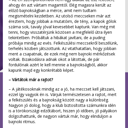
ahogy én azt vártam magamtól. Elég magasra került az
előző bajnokságban a mérce, amit nem tudtam
megismételni kezdetben. Az utolsó meccseken már azt
éreztem, hogy jobbak a mutatóim, de tény, a kapok gólok
száma sok, tavaly jóval kevesebbet kaptunk. Van még mit
tenni, hogy visszatérjünk közösen a megfelelő útra ilyen
tekintetben. Próbáltuk a hibákat javítani, de a puding
próbája mindig az evés. Felkészülési meccsekről beszélünk,
terhelés közben játszottunk. Az vitathatatlan, hogy jobban
ment a csapatnak, de ezek még nem bajnoki mérkőzések
voltak. Bizakodásra adnak okot a látottak, de pár
fordulónak azért le kell mennie a bajnokságból, akkor
kapunk majd egy konkrétabb képet.
– Vártátok már a rajtot?
– A játékosoknak mindig az a jó, ha meccset kell játszani,
ezzel így vagyok én is. Várjuk természetesen a rajtot, mert
a felkészülés és a bajnokság között nagy a különbség.
Nagyon jó dolog, hogy a klub biztosította számunkra idén
is a törökországi edzőtábort, hiszen jó időben, jó pályákon
dolgozhattunk, de nagyon vártuk már, hogy elinduljon a
bajnoki ritmus.