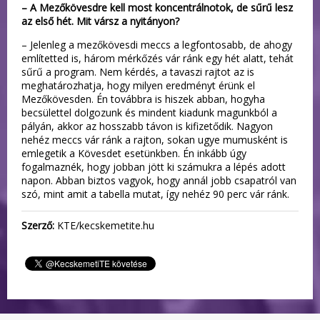
– A Mezőkövesdre kell most koncentrálnotok, de sűrű lesz
az első hét. Mit vársz a nyitányon?
– Jelenleg a mezőkövesdi meccs a legfontosabb, de ahogy
említetted is, három mérkőzés vár ránk egy hét alatt, tehát
sűrű a program. Nem kérdés, a tavaszi rajtot az is
meghatározhatja, hogy milyen eredményt érünk el
Mezőkövesden. Én továbbra is hiszek abban, hogyha
becsülettel dolgozunk és mindent kiadunk magunkból a
pályán, akkor az hosszabb távon is kifizetődik. Nagyon
nehéz meccs vár ránk a rajton, sokan ugye mumusként is
emlegetik a Kövesdet esetünkben. Én inkább úgy
fogalmaznék, hogy jobban jött ki számukra a lépés adott
napon. Abban biztos vagyok, hogy annál jobb csapatról van
szó, mint amit a tabella mutat, így nehéz 90 perc vár ránk.
Szerző:
KTE/kecskemetite.hu