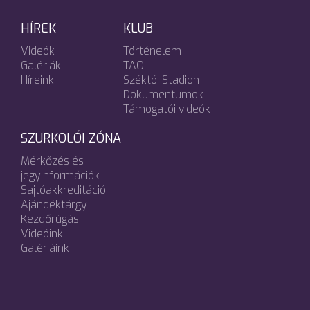
HÍREK
KLUB
Videók
Történelem
Galériák
TAO
Híreink
Széktói Stadion
Dokumentumok
Támogatói videók
SZURKOLÓI ZÓNA
Mérkőzés és
jegyinformációk
Sajtóakkreditáció
Ajándéktárgy
Kezdőrúgás
Videóink
Galériáink