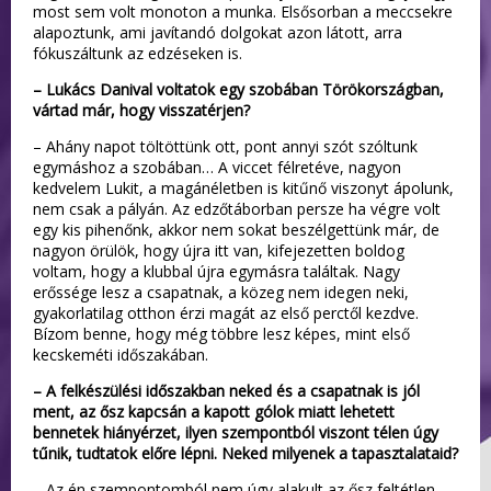
most sem volt monoton a munka. Elsősorban a meccsekre
alapoztunk, ami javítandó dolgokat azon látott, arra
fókuszáltunk az edzéseken is.
– Lukács Danival voltatok egy szobában Törökországban,
vártad már, hogy visszatérjen?
– Ahány napot töltöttünk ott, pont annyi szót szóltunk
egymáshoz a szobában… A viccet félretéve, nagyon
kedvelem Lukit, a magánéletben is kitűnő viszonyt ápolunk,
nem csak a pályán. Az edzőtáborban persze ha végre volt
egy kis pihenőnk, akkor nem sokat beszélgettünk már, de
nagyon örülök, hogy újra itt van, kifejezetten boldog
voltam, hogy a klubbal újra egymásra találtak. Nagy
erőssége lesz a csapatnak, a közeg nem idegen neki,
gyakorlatilag otthon érzi magát az első perctől kezdve.
Bízom benne, hogy még többre lesz képes, mint első
kecskeméti időszakában.
– A felkészülési időszakban neked és a csapatnak is jól
ment, az ősz kapcsán a kapott gólok miatt lehetett
bennetek hiányérzet, ilyen szempontból viszont télen úgy
tűnik, tudtatok előre lépni. Neked milyenek a tapasztalataid?
– Az én szempontomból nem úgy alakult az ősz feltétlen,