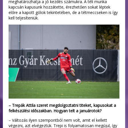
meghatározhatja a jó kezdés számukra. A téli munka
kapcsán kapusunk hozzátette, érezhetően sokat léptek
előre a kapott gólok tekintetében, de a tétmeccseken is így
kell teljesíteniük.
– Trepák Attila szeret megdolgoztatni titeket, kapusokat a
felkészülési időszakban. Hogyan telt a januárotok?
– Változás ilyen szempontból nem volt, amit el kellett
végezni, azt elvégeztük. Trepi is folyamatosan megújul, így