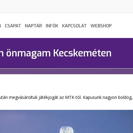
B
CSAPAT
NAPTÁR
INFÓK
KAPCSOLAT
WEBSHOP
am önmagam Kecskeméten
után megvásároltuk játékjogát az MTK-tól. Kapusunk nagyon boldog, 