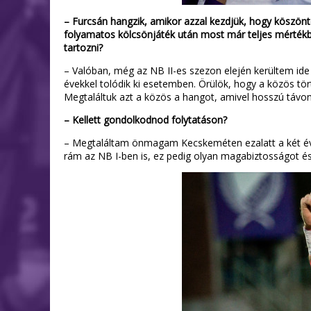
– Furcsán hangzik, amikor azzal kezdjük, hogy köszönte
folyamatos kölcsönjáték után most már teljes mértékb
tartozni?
– Valóban, még az NB II-es szezon elején kerültem ide
évekkel tolódik ki esetemben. Örülök, hogy a közös tör
Megtaláltuk azt a közös a hangot, amivel hosszú távon
– Kellett gondolkodnod folytatáson?
– Megtaláltam önmagam Kecskeméten ezalatt a két év a
rám az NB I-ben is, ez pedig olyan magabiztosságot és