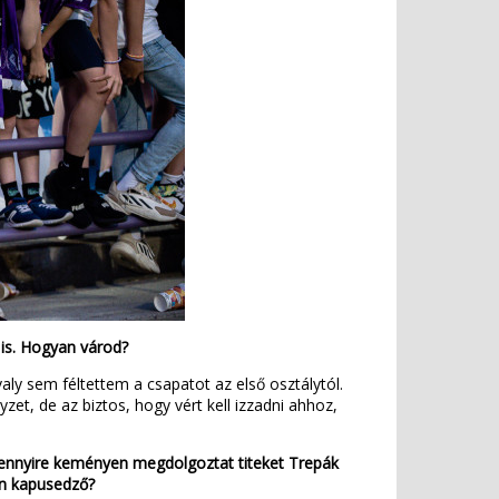
 is. Hogyan várod?
ly sem féltettem a csapatot az első osztálytól.
yzet, de az biztos, hogy vért kell izzadni ahhoz,
mennyire keményen megdolgoztat titeket Trepák
len kapusedző?