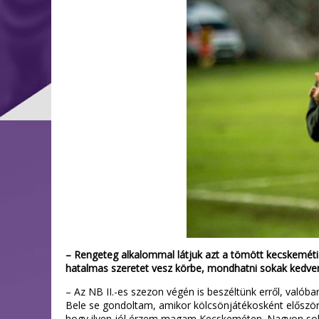
– Rengeteg alkalommal látjuk azt a tömött kecskeméti 
hatalmas szeretet vesz körbe, mondhatni sokak kedvenc
– Az NB II.-es szezon végén is beszéltünk erről, v
Bele se gondoltam, amikor kölcsönjátékosként először 
hogy ilyen jól érzem magam Kecskeméten. Nagyon sok p