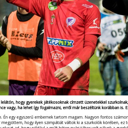
lelátón, hogy gyerekek játékosoknak címzett üzenetekkel szurkolnak,
e vagy, ha lehet így fogalmazni, erről már beszéltünk korábban is. 
alóban. Én egy egyszerű embernek tartom magam. Nagyon fontos szám
megjöttem, hogy ilyen szimpátiát váltok ki a szurkolók körében, ez 
luszt ad, hogy például a múlt héten nyári tábor volt nálunk a gyerk