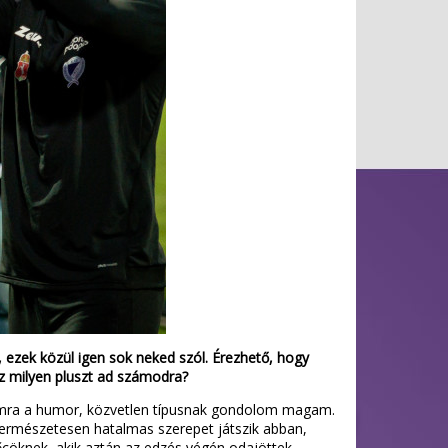
 ezek közül igen sok neked szól. Érezhető, hogy
Ez milyen pluszt ad számodra?
omra a humor, közvetlen típusnak gondolom magam.
természetesen hatalmas szerepet játszik abban,
őcöknek, akik aztán az edzés végén odajöttek