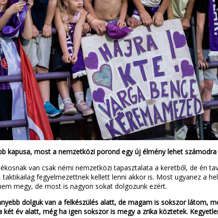
gjobb kapusa, most a nemzetközi porond egy új élmény lehet számodra
ékosnak van csak némi nemzetközi tapasztalata a keretből, de én tava
 taktikailag fegyelmezettnek kellett lenni akkor is. Most ugyanez a hel
l nem megy, de most is nagyon sokat dolgozunk ezért.
önnyebb dolguk van a felkészülés alatt, de magam is sokszor látom, 
t a két év alatt, még ha igen sokszor is megy a zrika köztetek. Kegyet