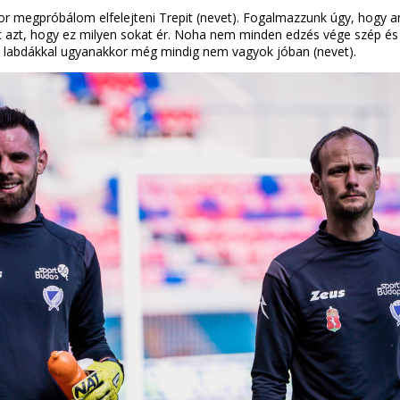
megpróbálom elfelejteni Trepit (nevet). Fogalmazzunk úgy, hogy ame
ont azt, hogy ez milyen sokat ér. Noha nem minden edzés vége szép és
in labdákkal ugyanakkor még mindig nem vagyok jóban (nevet).