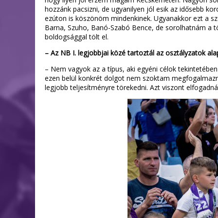
hozzánk pacsizni, de ugyanilyen jól esik az idősebb kor
ezúton is köszönöm mindenkinek. Ugyanakkor ezt a s
Barna, Szuho, Banó-Szabó Bence, de sorolhatnám a töb
boldogsággal tölt el.
– Az NB I. legjobbjai közé tartoztál az osztályzatok a
– Nem vagyok az a típus, aki egyéni célok tekintetébe
ezen belül konkrét dolgot nem szoktam megfogalmazni. 
legjobb teljesítményre törekedni. Azt viszont elfogad