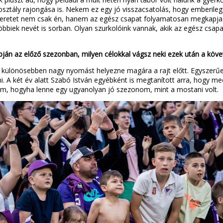
osztály rajongása is. Nekem ez egy jó visszacsatolás, hogy emberileg i
zeretet nem csak én, hanem az egész csapat folyamatosan megkapja.
biek nevét is sorban. Olyan szurkolóink vannak, akik az egész csapa
lapján az előző szezonban, milyen célokkal vágsz neki ezek után a köv
n különösebben nagy nyomást helyezne magára a rajt előtt. Egyszerűe
A két év alatt Szabó István egyébként is megtanított arra, hogy mec
nám, hogyha lenne egy ugyanolyan jó szezonom, mint a mostani volt.