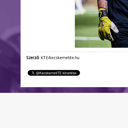
Szerző:
KTE/kecskemetite.hu