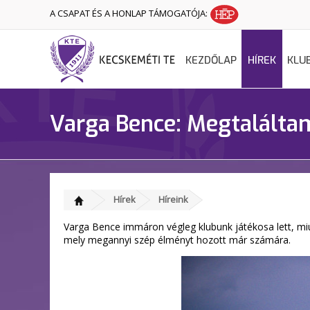
A CSAPAT ÉS A HONLAP TÁMOGATÓJA:
KEZDŐLAP
HÍREK
KLU
Varga Bence: Megtalált
Hírek
Híreink
Varga Bence immáron végleg klubunk játékosa lett, mi
mely megannyi szép élményt hozott már számára.