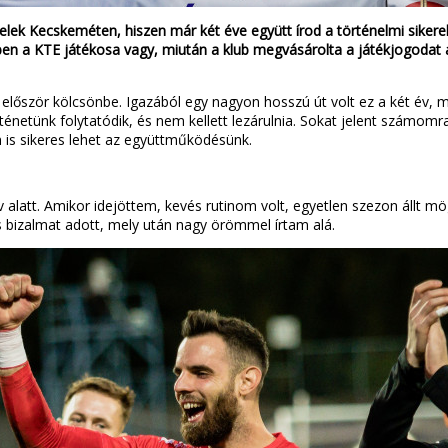
lek Kecskeméten, hiszen már két éve együtt írod a történelmi sikerek
en a KTE játékosa vagy, miután a klub megvásárolta a játékjogodat 
 először kölcsönbe. Igazából egy nagyon hosszú út volt ez a két év, 
ténetünk folytatódik, és nem kellett lezárulnia. Sokat jelent számom
 is sikeres lehet az együttműködésünk.
latt. Amikor idejöttem, kevés rutinom volt, egyetlen szezon állt mö
 bizalmat adott, mely után nagy örömmel írtam alá.