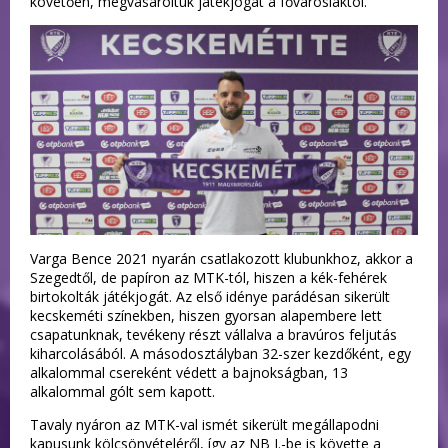
követően, megvásároltuk játékjogát a fővárosiaktól.
Varga Bence 2021 nyarán csatlakozott klubunkhoz, akkor a
Szegedtől, de papíron az MTK-tól, hiszen a kék-fehérek
birtokolták játékjogát. Az első idénye parádésan sikerült
kecskeméti színekben, hiszen gyorsan alapembere lett
csapatunknak, tevékeny részt vállalva a bravúros feljutás
kiharcolásából. A másodosztályban 32-szer kezdőként, egy
alkalommal csereként védett a bajnokságban, 13
alkalommal gólt sem kapott.
Tavaly nyáron az MTK-val ismét sikerült megállapodni
kapusunk kölcsönvételéről, így az NB I.-be is követte a