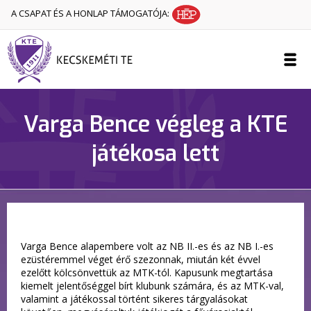
A CSAPAT ÉS A HONLAP TÁMOGATÓJA:
Varga Bence végleg a KTE
játékosa lett
Varga Bence alapembere volt az NB II.-es és az NB I.-es
ezüstéremmel véget érő szezonnak, miután két évvel
ezelőtt kölcsönvettük az MTK-tól. Kapusunk megtartása
kiemelt jelentőséggel bírt klubunk számára, és az MTK-val,
valamint a játékossal történt sikeres tárgyalásokat