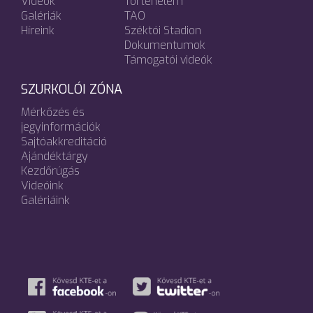
Videók
Történelem
Galériák
TAO
Híreink
Széktói Stadion
Dokumentumok
Támogatói videók
SZURKOLÓI ZÓNA
Mérkőzés és
jegyinformációk
Sajtóakkreditáció
Ajándéktárgy
Kezdőrúgás
Videóink
Galériáink