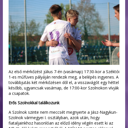
Az első mérkőzést július 7-én (vasárnap) 17:30-kor a Széktói
1-es műfüves pályáján rendezik meg, a belépés ingyenes. A
továbbjutás két mérkőzésen dől el, a visszavágót egy héttel
később, ugyancsak vasárnap, de 17:00-kor Szolnokon vívják
a csapatok.
Erős Szolnokkal találkozunk
A Szolnok szinte nem meccsét megnyerte a Jász-Nagykun-
Szolnok vármegyei I. osztályban, azok után, hogy
fiataljainkhoz hasonlóan az előző idény végén esett ki az