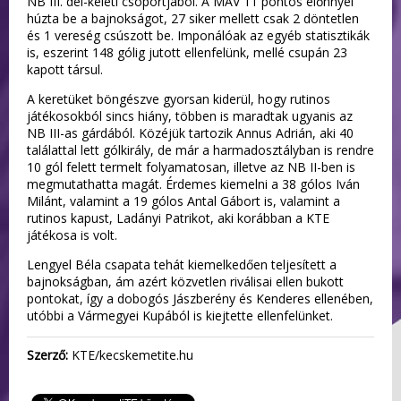
NB III. dél-keleti csoportjából. A MÁV 11 pontos előnnyel
húzta be a bajnokságot, 27 siker mellett csak 2 döntetlen
és 1 vereség csúszott be. Imponálóak az egyéb statisztikák
is, eszerint 148 gólig jutott ellenfelünk, mellé csupán 23
kapott társul.
A keretüket böngészve gyorsan kiderül, hogy rutinos
játékosokból sincs hiány, többen is maradtak ugyanis az
NB III-as gárdából. Közéjük tartozik Annus Adrián, aki 40
találattal lett gólkirály, de már a harmadosztályban is rendre
10 gól felett termelt folyamatosan, illetve az NB II-ben is
megmutathatta magát. Érdemes kiemelni a 38 gólos Iván
Milánt, valamint a 19 gólos Antal Gábort is, valamint a
rutinos kapust, Ladányi Patrikot, aki korábban a KTE
játékosa is volt.
Lengyel Béla csapata tehát kiemelkedően teljesített a
bajnokságban, ám azért közvetlen riválisai ellen bukott
pontokat, így a dobogós Jászberény és Kenderes ellenében,
utóbbi a Vármegyei Kupából is kiejtette ellenfelünket.
Szerző:
KTE/kecskemetite.hu