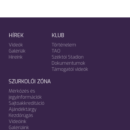
HÍREK
KLUB
Videók
Történelem
Galériák
TAO
Híreink
Széktói Stadion
Dokumentumok
Támogatói videók
SZURKOLÓI ZÓNA
Mérkőzés és
jegyinformációk
Sajtóakkreditáció
Ajándéktárgy
Kezdőrúgás
Videóink
Galériáink