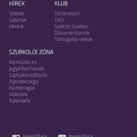
HÍREK
KLUB
Videók
Történelem
Galériák
TAO
Híreink
Széktói Stadion
Dokumentumok
Támogatói videók
SZURKOLÓI ZÓNA
Mérkőzés és
jegyinformációk
Sajtóakkreditáció
Ajándéktárgy
Kezdőrúgás
Videóink
Galériáink