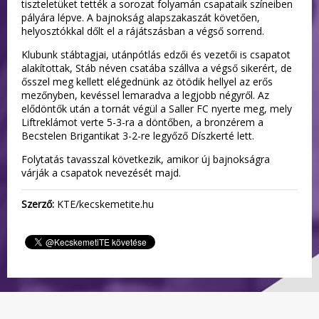
tiszteletüket tették a sorozat folyamán csapataik színeiben
pályára lépve. A bajnokság alapszakaszát követően,
helyosztókkal dőlt el a rájátszásban a végső sorrend.
Klubunk stábtagjai, utánpótlás edzői és vezetői is csapatot
alakítottak, Stáb néven csatába szállva a végső sikerért, de
ősszel meg kellett elégednünk az ötödik hellyel az erős
mezőnyben, kevéssel lemaradva a legjobb négyről. Az
elődöntők után a tornát végül a Saller FC nyerte meg, mely
Liftreklámot verte 5-3-ra a döntőben, a bronzérem a
Becstelen Brigantikat 3-2-re legyőző Díszkerté lett.
Folytatás tavasszal következik, amikor új bajnokságra
várják a csapatok nevezését majd.
Szerző:
KTE/kecskemetite.hu