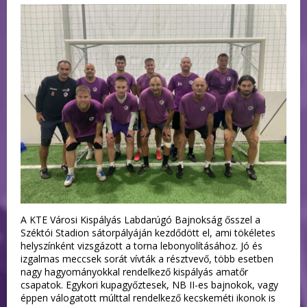
A KTE Városi Kispályás Labdarúgó Bajnokság ősszel a
Széktói Stadion sátorpályáján kezdődött el, ami tökéletes
helyszínként vizsgázott a torna lebonyolításához. Jó és
izgalmas meccsek sorát vívták a résztvevő, több esetben
nagy hagyományokkal rendelkező kispályás amatőr
csapatok. Egykori kupagyőztesek, NB II-es bajnokok, vagy
éppen válogatott múlttal rendelkező kecskeméti ikonok is