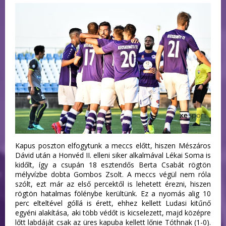
Kapus poszton elfogytunk a meccs előtt, hiszen Mészáros
Dávid után a Honvéd II. elleni siker alkalmával Lékai Soma is
kidőlt, így a csupán 18 esztendős Berta Csabát rögtön
mélyvízbe dobta Gombos Zsolt. A meccs végül nem róla
szólt, ezt már az első percektől is lehetett érezni, hiszen
rögtön hatalmas fölénybe kerültünk. Ez a nyomás alig 10
perc elteltével góllá is érett, ehhez kellett Ludasi kitűnő
egyéni alakítása, aki több védőt is kicselezett, majd középre
lőtt labdáját csak az üres kapuba kellett lőnie Tóthnak (1-0).