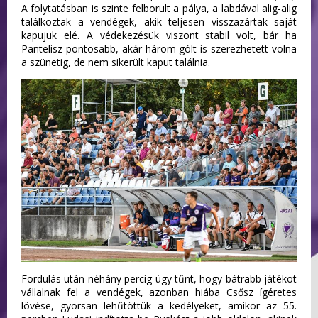
A folytatásban is szinte felborult a pálya, a labdával alig-alig
találkoztak a vendégek, akik teljesen visszazártak saját
kapujuk elé. A védekezésük viszont stabil volt, bár ha
Pantelisz pontosabb, akár három gólt is szerezhetett volna
a szünetig, de nem sikerült kaput találnia.
Fordulás után néhány percig úgy tűnt, hogy bátrabb játékot
vállalnak fel a vendégek, azonban hiába Csősz ígéretes
lövése, gyorsan lehűtöttük a kedélyeket, amikor az 55.