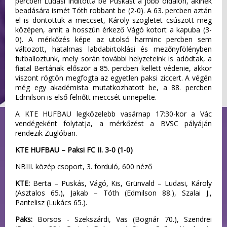
percben Ludasi indította be Puskást a jobb oldalon, akinek
beadására ismét Tóth robbant be (2-0). A 63. percben aztán
el is döntöttük a meccset, Károly szögletet csúszott meg
középen, amit a hosszún érkező Vágó kotort a kapuba (3-
0). A mérkőzés képe az utolsó harminc percben sem
változott, hatalmas labdabirtoklási és mezőnyfölényben
futballoztunk, mely során további helyzeteink is adódtak, a
fiatal Bertának először a 85. percben kellett védenie, akkor
viszont rögtön megfogta az egyetlen paksi ziccert. A végén
még egy akadémista mutatkozhatott be, a 88. percben
Edmilson is első felnőtt meccsét ünnepelte.
A KTE HUFBAU legközelebb vasárnap 17:30-kor a Vác
vendégeként folytatja, a mérkőzést a BVSC pályáján
rendezik Zuglóban.
KTE HUFBAU – Paksi FC II. 3-0 (1-0)
NBIII. közép csoport, 3. forduló, 600 néző
KTE:
Berta – Puskás, Vágó, Kis, Grünvald – Ludasi, Károly
(Asztalos 65.), Jakab – Tóth (Edmilson 88.), Szalai J.,
Pantelisz (Lukács 65.).
Paks:
Borsos - Szekszárdi, Vas (Bognár 70.), Szendrei