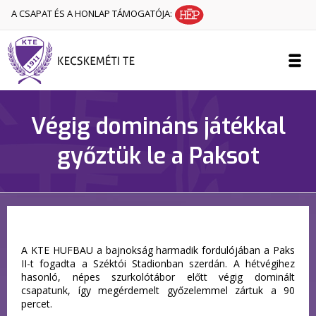
A CSAPAT ÉS A HONLAP TÁMOGATÓJA:
Végig domináns játékkal
győztük le a Paksot
A KTE HUFBAU a bajnokság harmadik fordulójában a Paks
II-t fogadta a Széktói Stadionban szerdán. A hétvégihez
hasonló, népes szurkolótábor előtt végig dominált
csapatunk, így megérdemelt győzelemmel zártuk a 90
percet.