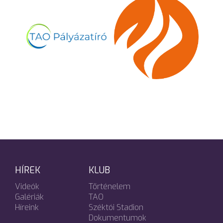
HÍREK
KLUB
Videók
Történelem
Galériák
TAO
Híreink
Széktói Stadion
Dokumentumok