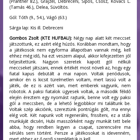
(Prantner 82.), Grajzel, Debreceni, Sipos, Csősz, Kovács L.
(Tamás 46.), Delea, Süvöltös.
Gól: Tóth (9., 54.), Vágó (63.)
Sárga lap: Kis ill. Debreceni
Gombos Zsolt (KTE HUFBAU):
Négy nap alatt két meccset
játszottunk, ez azért elég húzós. Korábban mondtam, hogy
a játékosok nem egyforma állapotban vannak még, kell
ehhez még idő, ha ezt veszem alapul, akkor kifejezetten jól
teljesítettünk. Nagyon szeretek kapott gól nélküli
meccseket játszani, ennek értékét most növeli az, hogy egy
fiatal kapus debütált a mai napon. Voltak periódusok,
amikor én is kicsit türelmetlen voltam, mert lassú volt a
játék, de ez is azért van, mert emberek vagyunk, nem
robotok. A paksi fiatalok ügyesek voltak, a második félidő
elején éreztem egy nyomást rajtunk, benne volt egy paksi
gól a meccsben, de a lehető legjobbkor mi találtunk be.
Voltak szép akcióink, szereztünk pontrúgás gólt, ma ennyi
elég volt. Két napunk volt regenerálni, frissíteni, ez a stáb
munkáját dicséri, Hubi masszőrként nagy munkát tett bele
abba, hogy rendben legyen a csapat, szerencsére ma
sérülés sem történt. Persze a játékosokat is idevenném,
mert ehhez az ő profi szemléletük is kell.