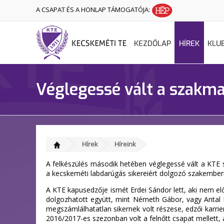
A CSAPAT ÉS A HONLAP TÁMOGATÓJA:
KEZDŐLAP
HÍREK
KLU
Véglegessé vált a szakmai
Hírek
Híreink
A felkészülés második hetében véglegessé vált a KTE 
a kecskeméti labdarúgás sikereiért dolgozó szakemberr
A KTE kapusedzője ismét Erdei Sándor lett, aki nem elő
dolgozhatott együtt, mint Németh Gábor, vagy Antal Bo
megszámlálhatatlan sikernek volt részese, edzői karrie
2016/2017-es szezonban volt a felnőtt csapat mellett, 