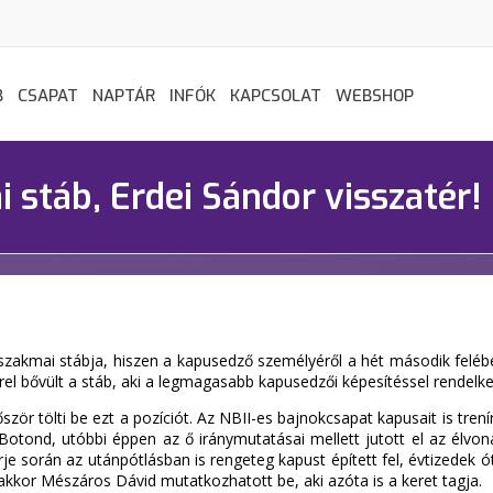
B
CSAPAT
NAPTÁR
INFÓK
KAPCSOLAT
WEBSHOP
 stáb, Erdei Sándor visszatér!
szakmai stábja, hiszen a kapusedző személyéről a hét második felébe
el bővült a stáb, aki a legmagasabb kapusedzői képesítéssel rendelke
ször tölti be ezt a pozíciót. Az NBII-es bajnokcsapat kapusait is tre
tond, utóbbi éppen az ő iránymutatásai mellett jutott el az élvonali
rje során az utánpótlásban is rengeteg kapust épített fel, évtizedek ó
akkor Mészáros Dávid mutatkozhatott be, aki azóta is a keret tagja.