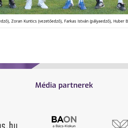
ző), Zoran Kuntics (vezetőedző), Farkas István (pályaedző), Huber Bál
Média partnerek