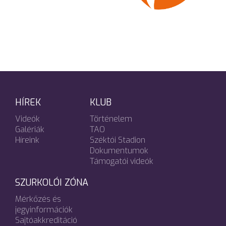
HÍREK
KLUB
Videók
Történelem
Galériák
TAO
Híreink
Széktói Stadion
Dokumentumok
Támogatói videók
SZURKOLÓI ZÓNA
Mérkőzés és
jegyinformációk
Sajtóakkreditáció