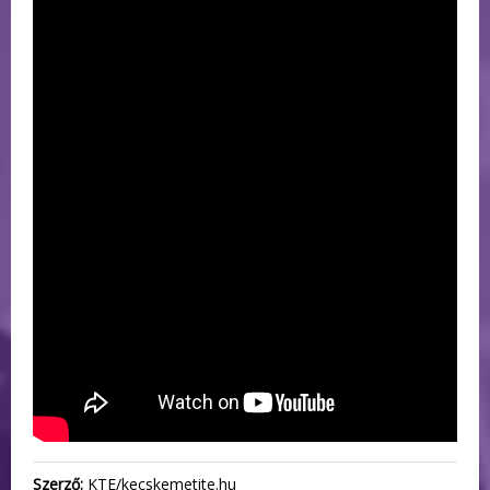
Szerző:
KTE/kecskemetite.hu