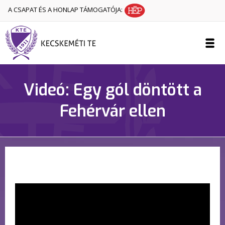
A CSAPAT ÉS A HONLAP TÁMOGATÓJA:
Videó: Egy gól döntött a
Fehérvár ellen