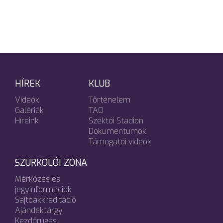
HÍREK
KLUB
Videók
Történelem
Galériák
TAO
Híreink
Széktói Stadion
Dokumentumok
Támogatói videók
SZURKOLÓI ZÓNA
Mérkőzés és
jegyinformációk
Sajtóakkreditáció
Ajándéktárgy
Kezdőrúgás