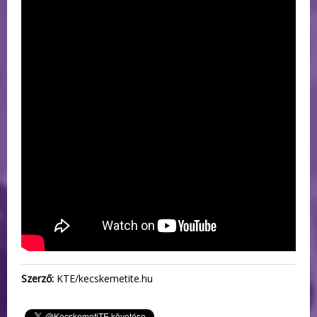
Szerző:
KTE/kecskemetite.hu