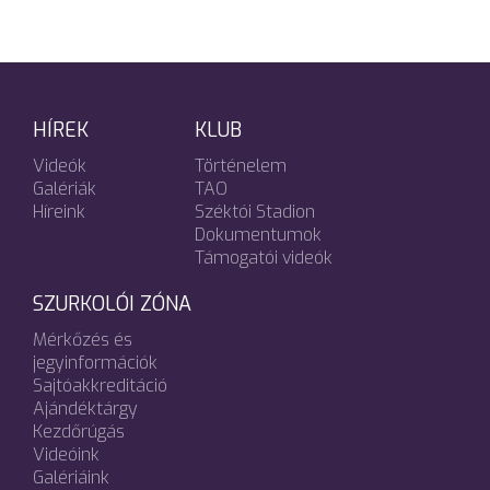
HÍREK
KLUB
Videók
Történelem
Galériák
TAO
Híreink
Széktói Stadion
Dokumentumok
Támogatói videók
SZURKOLÓI ZÓNA
Mérkőzés és
jegyinformációk
Sajtóakkreditáció
Ajándéktárgy
Kezdőrúgás
Videóink
Galériáink