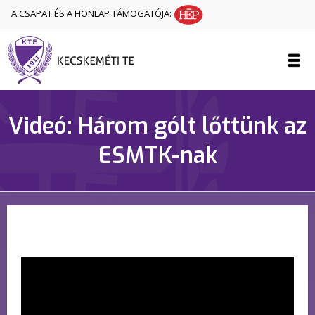
A CSAPAT ÉS A HONLAP TÁMOGATÓJA:
Videó: Három gólt lőttünk az
ESMTK-nak