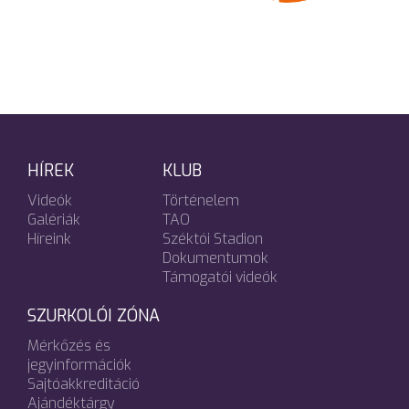
HÍREK
KLUB
Videók
Történelem
Galériák
TAO
Híreink
Széktói Stadion
Dokumentumok
Támogatói videók
SZURKOLÓI ZÓNA
Mérkőzés és
jegyinformációk
Sajtóakkreditáció
Ajándéktárgy